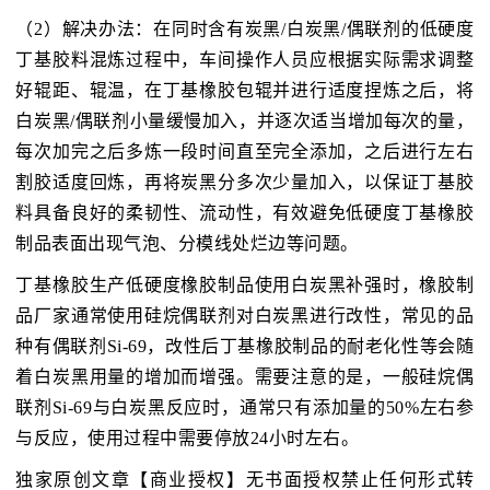
（2）解决办法：在同时含有炭黑/白炭黑/偶联剂的低硬度
丁基胶料混炼过程中，车间操作人员应根据实际需求调整
好辊距、辊温，在丁基橡胶包辊并进行适度捏炼之后，将
白炭黑/偶联剂小量缓慢加入，并逐次适当增加每次的量，
每次加完之后多炼一段时间直至完全添加，之后进行左右
割胶适度回炼，再将炭黑分多次少量加入，以保证丁基胶
料具备良好的柔韧性、流动性，有效避免低硬度丁基橡胶
制品表面出现气泡、分模线处烂边等问题。
丁基橡胶生产低硬度橡胶制品使用白炭黑补强时，橡胶制
品厂家通常使用硅烷偶联剂对白炭黑进行改性，常见的品
种有偶联剂Si-69，改性后丁基橡胶制品的耐老化性等会随
着白炭黑用量的增加而增强。需要注意的是，一般硅烷偶
联剂Si-69与白炭黑反应时，通常只有添加量的50%左右参
与反应，使用过程中需要停放24小时左右。
独家原创文章【商业授权】无书面授权禁止任何形式转