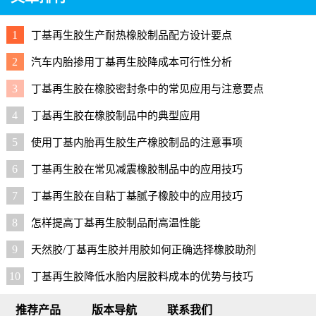
1
丁基再生胶生产耐热橡胶制品配方设计要点
2
汽车内胎掺用丁基再生胶降成本可行性分析
3
丁基再生胶在橡胶密封条中的常见应用与注意要点
4
丁基再生胶在橡胶制品中的典型应用
5
使用丁基内胎再生胶生产橡胶制品的注意事项
6
丁基再生胶在常见减震橡胶制品中的应用技巧
7
丁基再生胶在自粘丁基腻子橡胶中的应用技巧
8
怎样提高丁基再生胶制品耐高温性能
9
天然胶/丁基再生胶并用胶如何正确选择橡胶助剂
10
丁基再生胶降低水胎内层胶料成本的优势与技巧
推荐产品
版本导航
联系我们