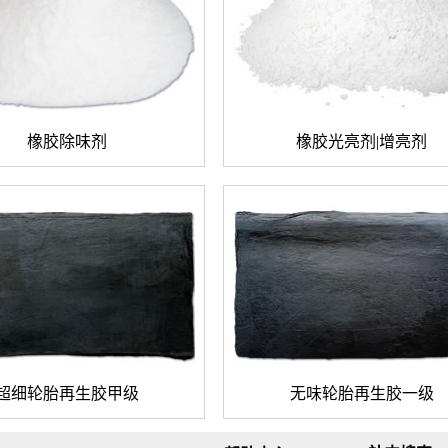
橡胶除味剂
橡胶光亮剂|增亮剂
超细轮胎再生胶甲级
无味轮胎再生胶一级