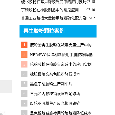
硫化胶粉在常见橡胶外底中的应用技巧
07-18
及硫化配方
丁腈胶粉在橡胶制品中的常见应用
07-10
普通工业胶板大量掺用胶粉硫化配方及
07-02
设计要点
再生胶粉颗粒案例
1
废轮胎再生胶粉在减震支座生产中的
应用
2
NBR/PVC保温材料使用丁腈胶粉降低
成本
3
轮胎胶粉在橡胶盲道砖中的应用实例
4
橡胶锤填充杂色胶粉降低成本
5
黑色丁晴胶粉生产刹车片
6
三元乙丙颗粒铺设室外足球场
7
废轮胎胶粉生产反光橡胶路锥
8
黑色橡胶鞋底掺用轮胎胶粉降低成本