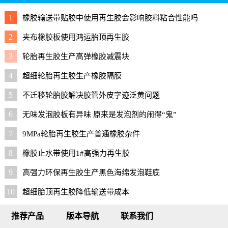
1
橡胶输送带贴胶中使用再生胶会影响胶料粘合性能吗
2
夹布橡胶板使用鸿运胎顶再生胶
3
轮胎再生胶生产高弹橡胶减震块
4
超细轮胎再生胶生产橡胶隔膜
5
不迁移轮胎胶解决胶管外皮字迹泛黄问题
6
无味发泡胶板有异味 原来是发泡剂的闹得“鬼”
7
9MPa轮胎再生胶生产普通橡胶杂件
8
橡胶止水带使用1#高强力再生胶
9
高强力环保再生胶生产黑色海绵发泡鞋底
10
超细胎顶再生胶降低输送带成本
推荐产品
版本导航
联系我们