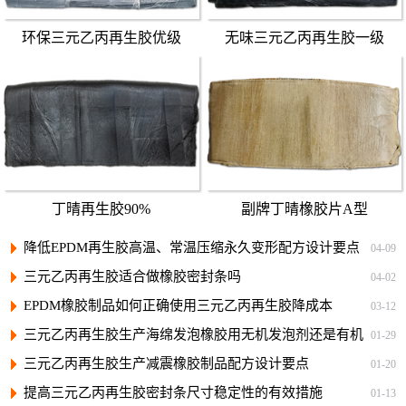
环保三元乙丙再生胶优级
无味三元乙丙再生胶一级
丁晴再生胶90%
副牌丁晴橡胶片A型
降低EPDM再生胶高温、常温压缩永久变形配方设计要点
04-09
三元乙丙再生胶适合做橡胶密封条吗
04-02
EPDM橡胶制品如何正确使用三元乙丙再生胶降成本
03-12
三元乙丙再生胶生产海绵发泡橡胶用无机发泡剂还是有机
01-29
发泡剂好？
三元乙丙再生胶生产减震橡胶制品配方设计要点
01-20
提高三元乙丙再生胶密封条尺寸稳定性的有效措施
01-13