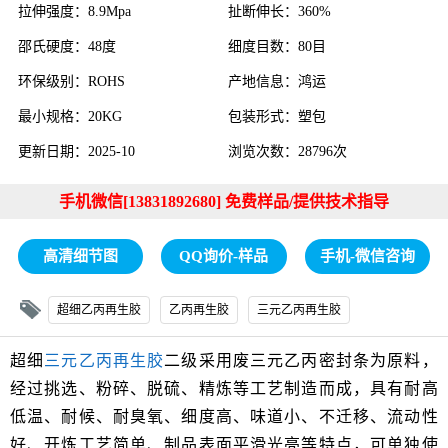
拉伸强度：8.9Mpa
扯断伸长：360%
邵氏硬度：48度
细度目数：80目
环保级别：ROHS
产地信息：鸿运
最小规格：20KG
包装形式：塑包
更新日期：2025-10
浏览次数：28796次
手机微信[13831892680] 免费样品/提供技术指导
高清细节图
QQ询价-样品
手机-微信咨询
超细乙丙再生胶
乙丙再生胶
三元乙丙再生胶
超细
三元乙丙再生胶
二级采用废三元乙丙密封条为原料，
经过挑选、粉碎、脱硫、精炼等工艺制造而成，具有耐高
低温、耐候、耐臭氧、细度高、味道小、不迁移、流动性
好、开炼工艺简单、制品表面平滑光亮等特点，可单独使