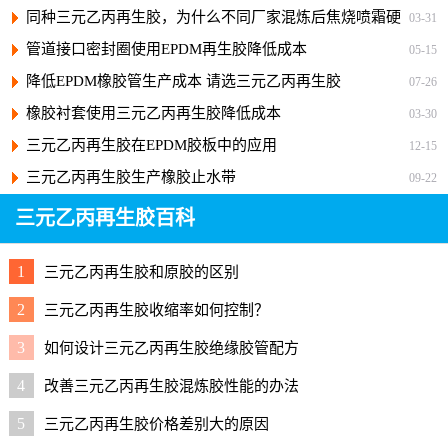
同种三元乙丙再生胶，为什么不同厂家混炼后焦烧喷霜硬
03-31
度差别巨大？
管道接口密封圈使用EPDM再生胶降低成本
05-15
降低EPDM橡胶管生产成本 请选三元乙丙再生胶
07-26
橡胶衬套使用三元乙丙再生胶降低成本
03-30
三元乙丙再生胶在EPDM胶板中的应用
12-15
三元乙丙再生胶生产橡胶止水带
09-22
三元乙丙再生胶百科
1
三元乙丙再生胶和原胶的区别
2
三元乙丙再生胶收缩率如何控制？
3
如何设计三元乙丙再生胶绝缘胶管配方
4
改善三元乙丙再生胶混炼胶性能的办法
5
三元乙丙再生胶价格差别大的原因