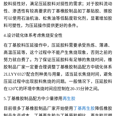
胶料挺性好，满足压延胶料对挺性的需求；对于胶料流动
性、渗透性有较高要求的丁基橡胶制品如丁基贴胶、擦胶
可以使用石油机油、松焦油等低黏度软化剂，显著增加胶
料可塑性，为压延操作提供更好的条件。
4.设计硫化体系考虑焦烧安全性
在丁基胶料压延操作中，压延胶料需要承受热炼、薄通、
高温压延等，这个过程中不能产生焦烧现象，否则之前的
努力就白费了。为了保证压延胶料有足够的焦烧时间，橡
胶制品厂家一定要合理调整丁基橡胶制品配方中硫化体系
2LLYY0327配合剂种类与用量，适当延长焦烧时间，避免
压延过程中出现胶料焦烧的问题。一般情况下，压延胶料
在120℃的环境中焦烧时间应控制在20-35分钟之间。
5.丁基橡胶制品配方中少量掺用
再生胶
目前很多丁基橡胶制品厂家开始使用
丁基再生胶
降低橡胶
制品生产成本。丁基再生胶与丁基原胶相比，再生胶可塑