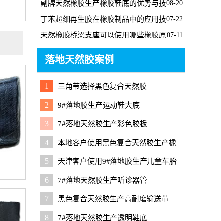
副牌天然橡胶生产橡胶鞋底的优势与技
08-20
巧
丁苯超细再生胶在橡胶制品中的应用技
07-22
巧
天然橡胶桥梁支座可以使用哪些橡胶原
07-11
料降成本
落地天然胶案例
1
三角带选择黑色复合天然胶
2
9#落地胶生产运动鞋大底
3
7#落地天然胶生产彩色胶板
4
本地客户使用黑色复合天然胶生产橡
胶桥梁支座
5
天津客户使用9#落地胶生产儿童车胎
6
7#落地天然胶生产听诊器管
7
黑色复合天然胶生产高耐磨输送带
8
7#落地天然胶生产透明鞋底