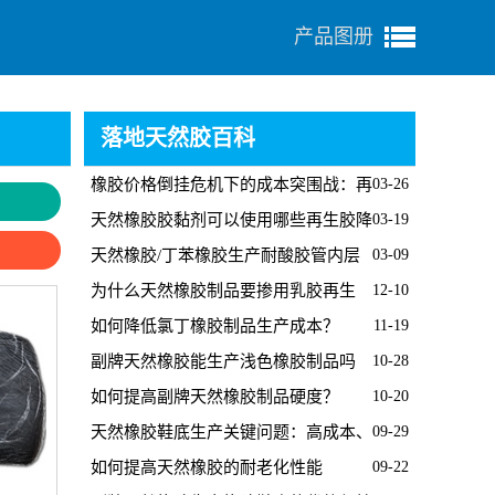
产品图册
落地天然胶百科
橡胶价格倒挂危机下的成本突围战：再
03-26
生胶能否成为救命稻草？
天然橡胶胶黏剂可以使用哪些再生胶降
03-19
成本？
天然橡胶/丁苯橡胶生产耐酸胶管内层
03-09
胶掺用再生胶硫化配方
为什么天然橡胶制品要掺用乳胶再生
12-10
胶？
如何降低氯丁橡胶制品生产成本？
11-19
副牌天然橡胶能生产浅色橡胶制品吗
10-28
如何提高副牌天然橡胶制品硬度？
10-20
天然橡胶鞋底生产关键问题：高成本、
09-29
易老化与硫化返原解决方案
如何提高天然橡胶的耐老化性能
09-22