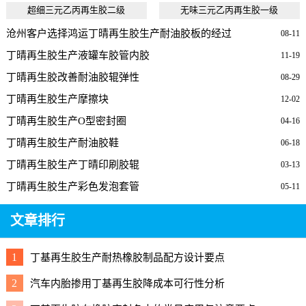
超细三元乙丙再生胶二级
无味三元乙丙再生胶一级
沧州客户选择鸿运丁晴再生胶生产耐油胶板的经过
08-11
丁晴再生胶生产液罐车胶管内胶
11-19
丁晴再生胶改善耐油胶辊弹性
08-29
丁晴再生胶生产摩擦块
12-02
丁晴再生胶生产O型密封圈
04-16
丁晴再生胶生产耐油胶鞋
06-18
丁晴再生胶生产丁晴印刷胶辊
03-13
丁晴再生胶生产彩色发泡套管
05-11
文章排行
1
丁基再生胶生产耐热橡胶制品配方设计要点
2
汽车内胎掺用丁基再生胶降成本可行性分析