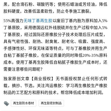
黑，配合滑石粉、碳酸钙等；使用石蜡油或芳烃油，降低
胶料硬度，改善低温柔软性，防止冬季施工脆裂。
55%高强力
无味丁基再生胶
以废旧丁基内胎为原料加入5%
丁基原胶，采用德国远红外线脱硫并在生产过程中加入5%
丁基原胶，经过国际还原橡胶分子技术处理后压片成型，
具有气密性强、耐热、耐臭氧、耐老化、吸震、强度高、
手感弹性好、环保无味道等特点，可与丁基橡胶并用生产
自粘丁基腻子橡胶，在保证质量的同时降低20%-35%原料
成本。使用丁基再生胶降低自粘腻子橡胶生产成本时，还
需要注意哪些问题呢？
独家原创文章【商业授权】无书面授权禁止任何形式转
载，摘抄、节选。关注鸿运橡胶：学习再生橡胶生产橡胶
制品的工艺配方和原料的技术，帮您降低成本增加利润。
再生胶防水卷材
再生胶密封制品