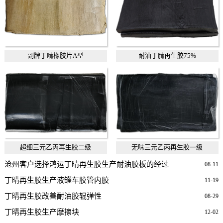
副牌丁晴橡胶片A型
耐油丁腈再生胶75%
超细三元乙丙再生胶二级
无味三元乙丙再生胶一级
沧州客户选择鸿运丁晴再生胶生产耐油胶板的经过
08-11
丁晴再生胶生产液罐车胶管内胶
11-19
丁晴再生胶改善耐油胶辊弹性
08-29
丁晴再生胶生产摩擦块
12-02