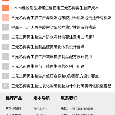
2
EPDM橡胶制品如何正确使用三元乙丙再生胶降成本
3
三元乙丙再生胶生产海绵发泡橡胶用无机发泡剂还是有机发
泡剂好？
4
提高三元乙丙再生胶密封条尺寸稳定性的有效措施
5
三元乙丙再生胶生产防水卷材需要注意哪些问题？
6
三元乙丙再生胶制品硫黄硫化体系设计要点
7
三元乙丙再生胶生产减震橡胶制品配方设计要点
8
三元乙丙再生胶与丁腈再生胶的区别与用途
9
三元乙丙再生胶生产低压变橡胶O形圈配方设计要点
10
三元乙丙再生胶过氧化物硫化胶为什么比硫黄硫化胶更容易
脏模
推荐产品
版本导航
联系我们
再生胶辅料
ENGLISH
电话：+86 0318 2686766