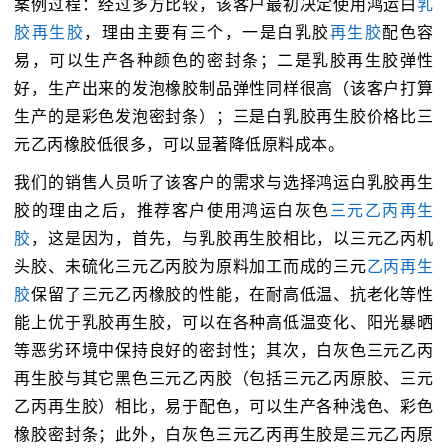
案例过程：经过多方比较，该客户最初决定使用鸿运白
乳
胶再生胶
，理由主要有三个，一是白乳胶
再生胶
配色容
易，可以生产各种颜色的密封条；二是乳胶再生胶弹性
好，生产出来的发泡橡胶制品弹性同样很高（该客户打算
生产的是彩色发泡密封条）；三是白乳胶再生胶价格比三
元乙丙橡胶低很多，可以显著降低原料成本。
我们的销售人员听了该客户的需求与选择鸿运白乳胶再生
胶的理由之后，推荐客户使用鸿运白灰色
三元乙丙再生
胶
，这是因为，首先，与乳胶再生胶相比，以三元乙丙机
头胶、未硫化三元乙丙胶为原料加工而成的三元
乙丙再生
胶
保留了三元乙丙橡胶的性能，在耐高低温、抗老化等性
能上优于乳胶再生胶，可以在各种高低温变化、阳光暴晒
等恶劣环境中保持良好的密封性；其次，白灰色三元乙丙
再生胶与其它黑色三元乙丙胶（包括三元乙丙原胶、三元
乙丙再生胶）相比，易于配色，可以生产各种浅色、彩色
橡胶密封条；此外，白灰色三元乙丙再生胶是三元乙丙原