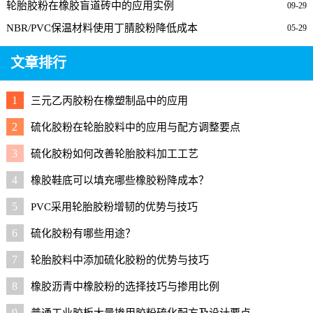
轮胎胶粉在橡胶盲道砖中的应用实例
09-29
NBR/PVC保温材料使用丁腈胶粉降低成本
05-29
文章排行
1
三元乙丙胶粉在橡塑制品中的应用
2
硫化胶粉在轮胎胶料中的应用与配方调整要点
3
硫化胶粉如何改善轮胎胶料加工工艺
4
橡胶鞋底可以填充哪些橡胶粉降成本？
5
PVC采用轮胎胶粉增韧的优势与技巧
6
硫化胶粉有哪些用途？
7
轮胎胶料中添加硫化胶粉的优势与技巧
8
橡胶沥青中橡胶粉的选择技巧与掺用比例
9
普通工业胶板大量掺用胶粉硫化配方及设计要点