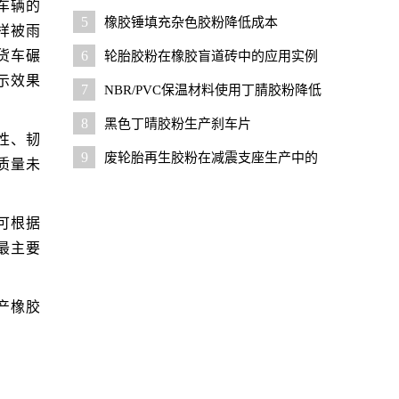
车辆的
5
橡胶锤填充杂色胶粉降低成本
样被雨
货车碾
6
轮胎胶粉在橡胶盲道砖中的应用实例
示效果
7
NBR/PVC保温材料使用丁腈胶粉降低
成本
8
黑色丁晴胶粉生产刹车片
性、韧
9
废轮胎再生胶粉在减震支座生产中的
质量未
应用
可根据
最主要
产橡胶