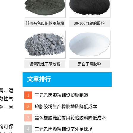
低价杂色废旧轮胎胶粉
30-100目轮胎胶粉
沥青改性丁晴胶粉
黑白丁晴胶粉
文章排行
离、运
1
三元乙丙颗粒铺设塑胶跑道
激性气
2
轮胎胶粉生产橡胶地砖降低成本
题，因
3
黑色橡胶鞋底掺用轮胎胶粉降低成本
均可保
4
三元乙丙颗粒铺设室外足球场