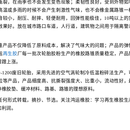
龟裂，在雨季也不会发生变色现象；柔韧性良好，受到外物如
高温或多雨的时候不会产生刺激性气味，也不会橡金属路锥一
音较小，耐压、耐摔、轻便耐用，回弹性能极佳，10吨以上的
效果好。放在城市路口车道，人行道，建筑物之间用于隔离警
锥产品不仅降低了原料成本，解决了气味大的问题；产品的弹
运
再生胶
厂每一批次轮胎胶粉生产的橡胶路锥质量稳定，产品
蹭蹭上涨。
-1200废旧轮胎，采用先进的空气涡轮制冷低温粉碎法生产，
粒等产品，产品细度高、抗撕裂强度大、比重小，流动性好，
种橡胶垫、缓冲材料、路基、路锥的理想原料。
任何形式转载，摘抄、节选。关注鸿运橡胶：学习再生橡胶生
加利润。