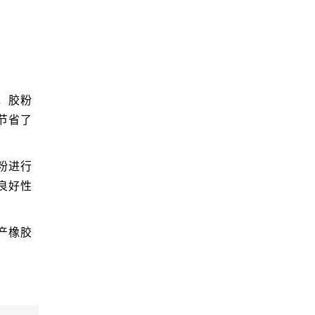
，胶粉
节省了
粉进行
良好性
产橡胶