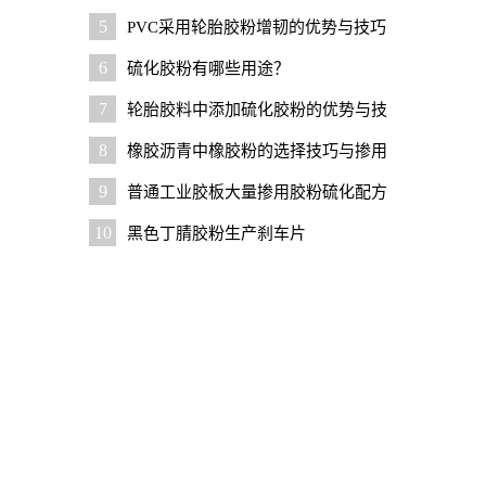
本？
5
PVC采用轮胎胶粉增韧的优势与技巧
6
硫化胶粉有哪些用途？
7
轮胎胶料中添加硫化胶粉的优势与技
巧
8
橡胶沥青中橡胶粉的选择技巧与掺用
比例
9
普通工业胶板大量掺用胶粉硫化配方
及设计要点
10
黑色丁腈胶粉生产刹车片