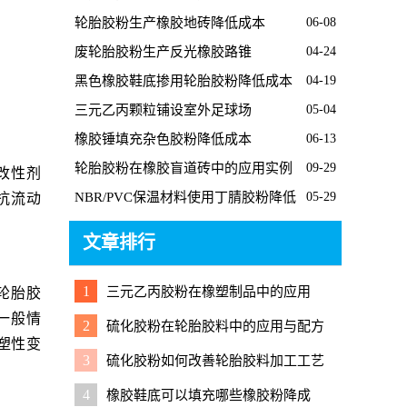
轮胎胶粉生产橡胶地砖降低成本
06-08
废轮胎胶粉生产反光橡胶路锥
04-24
黑色橡胶鞋底掺用轮胎胶粉降低成本
04-19
三元乙丙颗粒铺设室外足球场
05-04
橡胶锤填充杂色胶粉降低成本
06-13
轮胎胶粉在橡胶盲道砖中的应用实例
09-29
改性剂
NBR/PVC保温材料使用丁腈胶粉降低
05-29
抗流动
成本
文章排行
1
三元乙丙胶粉在橡塑制品中的应用
轮胎胶
。一般情
2
硫化胶粉在轮胎胶料中的应用与配方
和塑性变
调整要点
3
硫化胶粉如何改善轮胎胶料加工工艺
4
橡胶鞋底可以填充哪些橡胶粉降成
。