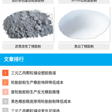
低价杂色废旧轮胎胶粉
30-100目轮胎胶粉
沥青改性丁晴胶粉
黑白丁晴胶粉
文章排行
1
三元乙丙颗粒铺设塑胶跑道
2
轮胎胶粉生产橡胶地砖降低成本
3
废轮胎胶粉生产反光橡胶路锥
4
黑色橡胶鞋底掺用轮胎胶粉降低成本
5
三元乙丙颗粒铺设室外足球场