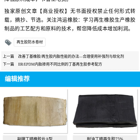
独家原创文章【商业授权】无书面授权禁止任何形式转
载，摘抄、节选。关注鸿运橡胶：学习再生橡胶生产橡胶
制品的工艺配方和原料的技术，帮您降低成本增加利润。
再生胶防水卷材
上一篇
改善丁基橡胶/再生胶内胎性能的办法—合理使用补强剂与软化剂
下一篇
IIR/EPDM内胎掺用不同比例的丁基再生胶参考配方
编辑推荐
副牌丁晴橡胶片A型
耐油丁腈再生胶75%