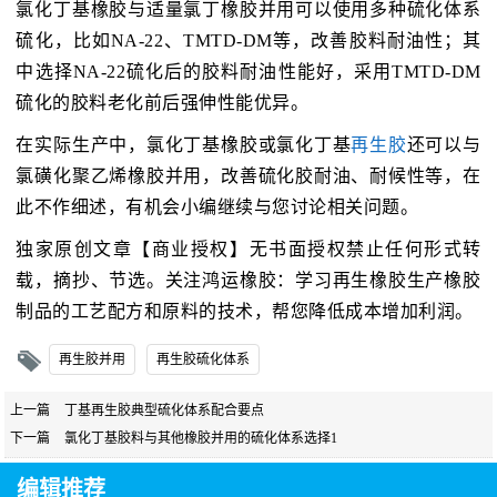
氯化丁基橡胶与适量氯丁橡胶并用可以使用多种硫化体系
硫化，比如NA-22、TMTD-DM等，改善胶料耐油性；其
中选择NA-22硫化后的胶料耐油性能好，采用TMTD-DM
硫化的胶料老化前后强伸性能优异。
在实际生产中，氯化丁基橡胶或氯化丁基
再生胶
还可以与
氯磺化聚乙烯橡胶并用，改善硫化胶耐油、耐候性等，在
此不作细述，有机会小编继续与您讨论相关问题。
独家原创文章【商业授权】无书面授权禁止任何形式转
载，摘抄、节选。关注鸿运橡胶：学习再生橡胶生产橡胶
制品的工艺配方和原料的技术，帮您降低成本增加利润。
再生胶并用
再生胶硫化体系
上一篇
丁基再生胶典型硫化体系配合要点
下一篇
氯化丁基胶料与其他橡胶并用的硫化体系选择1
编辑推荐