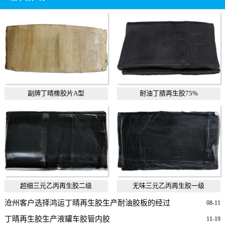
副牌丁晴橡胶片A型
耐油丁腈再生胶75%
超细三元乙丙再生胶二级
无味三元乙丙再生胶一级
沧州客户选择鸿运丁晴再生胶生产耐油胶板的经过
08-11
丁晴再生胶生产液罐车胶管内胶
11-19