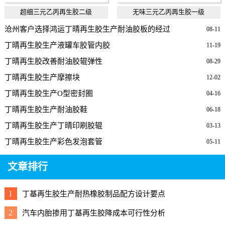
超细三元乙丙再生胶二级
无味三元乙丙再生胶一级
沧州客户选择鸿运丁晴再生胶生产耐油胶板的经过
08-11
丁晴再生胶生产液罐车胶管内胶
11-19
丁晴再生胶改善耐油胶辊弹性
08-29
丁晴再生胶生产摩擦块
12-02
丁晴再生胶生产O型密封圈
04-16
丁晴再生胶生产耐油胶鞋
06-18
丁晴再生胶生产丁晴印刷胶辊
03-13
丁晴再生胶生产彩色发泡套管
05-11
文章排行
1
丁基再生胶生产耐热橡胶制品配方设计要点
2
汽车内胎掺用丁基再生胶降成本可行性分析