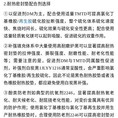
2.耐热密封垫配合剂选择
①以促进剂DM为主，配合使用适量TMTD可提高氯化丁
基橡胶/
再生胶
硫化胶扯断强度，整个硫化体系硫化速度
快、焦烧时间长，硫化效果与硫化安全性更高；配合使用
适量轻质氧化镁可以起到吸酸、促进硫化的双重作用。
②补强填充体系中大量使用高耐磨炉黑可以显著提高耐热
密封垫的拉伸强度、撕裂强度、耐磨性能、耐老化性能
等；需要注意的是，促进剂DM与TMTD同属酸性促进
剂，补强剂白炭黑1JLYY1216通常呈酸性，会严重影响氯
化丁基橡胶/再生胶硫化，因此不论是黑色耐热胶垫或者浅
色橡胶耐热胶垫，都应避免使用白炭黑补强。
③酚类防老剂如典型的抗氧剂2246，显著提高耐热氧老
化、耐天候老化、耐屈挠老化性能，对变价金属具有优异
的防护作用；使用氯化丁基橡胶与氯化丁基再生胶并用生
产耐热橡胶垫时，合理使用防老剂2246可以提高密封垫对