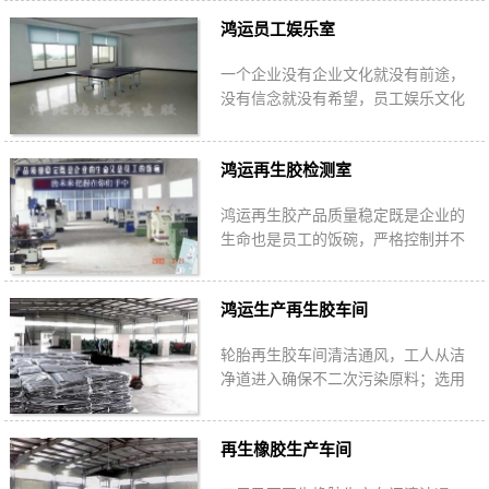
胶的产品质量与提升服务品质是我们
鸿运员工娱乐室
唯一的追求。
一个企业没有企业文化就没有前途，
没有信念就没有希望，员工娱乐文化
生活是企业文化的重要组成部分，是
增强员工凝聚力、自豪感的重要途
鸿运再生胶检测室
径。
鸿运再生胶产品质量稳定既是企业的
生命也是员工的饭碗，严格控制并不
断优化研发、采购、物流、生产的每
一道流程，保证产品无瑕疵。
鸿运生产再生胶车间
轮胎再生胶车间清洁通风，工人从洁
净道进入确保不二次污染原料；选用
废旧轮胎胶粉脱硫定量设备、自动投
料设备及半自动包装设备生产符合
再生橡胶生产车间
ROHS认证产品。