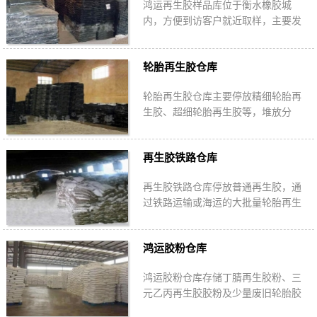
鸿运再生胶样品库位于衡水橡胶城
内，方便到访客户就近取样，主要发
出免费样品与100KG以下的样品。再
生胶样品库中的产品与大库中的质量
轮胎再生胶仓库
完全一致。
轮胎再生胶仓库主要停放精细轮胎再
生胶、超细轮胎再生胶等，堆放分
区、分类，每种产品必须标签完整，
标示产品数量、生产班次及生产时
再生胶铁路仓库
间。
再生胶铁路仓库停放普通再生胶，通
过铁路运输或海运的大批量轮胎再生
胶停放在此，环境通风避免阳光直
射，一般为长期稳定客户发货存放
鸿运胶粉仓库
地。
鸿运胶粉仓库存储丁腈再生胶粉、三
元乙丙再生胶胶粉及少量废旧轮胎胶
粉，一般温度在22-33摄氏度，相对湿