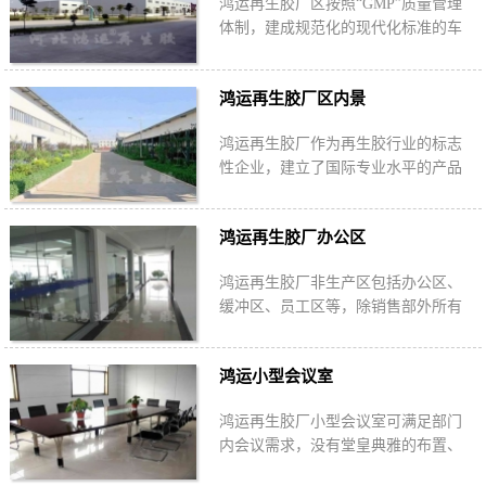
鸿运再生胶厂区按照“GMP”质量管理
体制，建成规范化的现代化标准的车
间，原料区、粗加工区、配料区、生
产车间、包装车间、成品库实行流水
鸿运再生胶厂区内景
线工序。
鸿运再生胶厂作为再生胶行业的标志
性企业，建立了国际专业水平的产品
研发中心、完善的质量管理体系、品
质跟踪体系和专门的质量控制中心。
鸿运再生胶厂办公区
鸿运再生胶厂非生产区包括办公区、
缓冲区、员工区等，除销售部外所有
部门办公区域集中在此，研发、生
产、品控、物流配送等都可以有效沟
鸿运小型会议室
通迅速处理各种…
鸿运再生胶厂小型会议室可满足部门
内会议需求，没有堂皇典雅的布置、
璀璨华丽装饰，踏实的做好鸿运再生