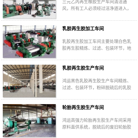
三元乙丙再生橡胶生产车间清洁通
风，所有工人必须经过洁净道进入，
选用进口三元乙丙机头胶、未硫化三
元乙丙胶为主要原料经过分类粉碎脱
乳胶再生胶加工车间
硫过滤成型。
乳胶再生胶加工车间主要处理白色乳
胶再生胶精炼、过滤、包装环节，地
面干净整洁杜绝污染，过滤后的网筛
统一回收存放，下线后通过金属检测
乳胶再生胶生产车间
仪再包装。
鸿运黑色乳胶再生胶生产车间精炼、
过滤、包装环节，粉碎脱硫后的乳胶
通过4遍开炼2遍精炼后80目双通道过
滤，通过金属探测仪检测后再包装。
轮胎再生胶生产车间
鸿运高强力轮胎再生胶生产车间采用
原料直供系统，脱硫后的废旧轮胎胶
粉实行流水线工序直接进入开炼机，