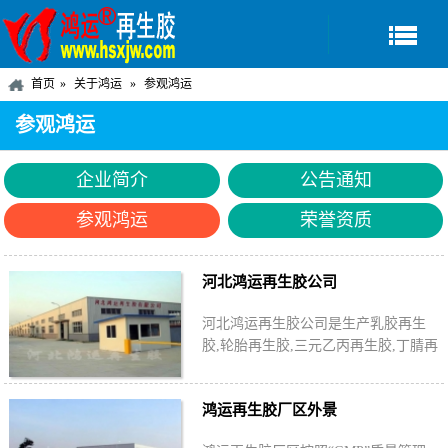
首页
关于鸿运
参观鸿运
参观鸿运
企业简介
公告通知
参观鸿运
荣誉资质
河北鸿运再生胶公司
河北鸿运再生胶公司是生产乳胶再生
胶,轮胎再生胶,三元乙丙再生胶,丁腈再
生胶,无味再生胶,丁基再生胶,废旧轮胎
胶粉的专业再生橡胶厂家。
鸿运再生胶厂区外景