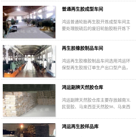
从源头控制生产过程不发生交叉污
普通再生胶成型车间
染。
鸿运普通轮胎再生胶开炼成型车间主
要处理脱硫后的废旧轮胎胶粉开炼下
片后成型，热称重质量在20.1KG/片，
确保产品数量与重量相符。
再生胶橡胶制品车间
鸿运再生胶橡胶制品车间选用鸿运环
保型再生胶按订单生产出口型产品，
如牛棚垫、工作台垫、室内地垫等产
品，鸿运研发的环保产品都先在这里
鸿运副牌天然胶仓库
反复试验。
鸿运副牌天然胶仓库主要存放越南3L
民营胶、马来西亚天然胶9#、马来西
亚复合天然胶，经过品控部检验合格
者入仓，期间不合格或者损坏者开立
鸿运再生胶样品库
出仓单。