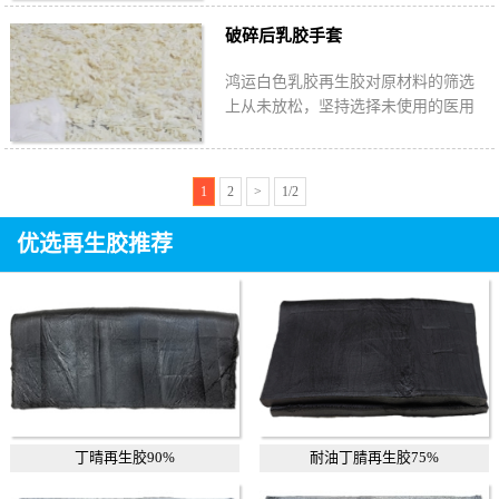
度30%—60%，避免阳光直射通风防
破碎后乳胶手套
潮。
鸿运白色乳胶再生胶对原材料的筛选
上从未放松，坚持选择未使用的医用
乳胶手套为主要原料，乳胶再生胶产
品无毒无味，细菌总量在国家标准范
围内。
1
2
>
1/2
优选再生胶推荐
丁晴再生胶90%
耐油丁腈再生胶75%