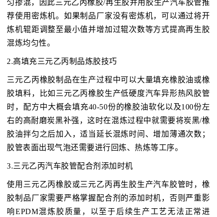
匀掺混，因此三元乙丙橡胶/再生胶并用胶生产汽车胶管推
荐使用密炼机。如果制品厂家没有密炼机，可以通过将开
炼机辊距调整至最小值并增加过辊次数等方式提高再生胶
混炼均匀性。
2.高填充三元乙丙制品炼胶技巧
三元乙丙橡胶制品在生产过程中可以大量填充橡胶油或橡
胶填料，比如三元乙丙橡胶生产低硬度汽车异形热风胶管
时，配方中大概会填充40-50份的橡胶油软化以及100份左
右的高耐磨炭黑补强，这时在混炼过程中就需要将炭黑/橡
胶油拌匀之后加入，适当延长混炼时间、增加薄通次数；
胶管表面出现气泡还需要进行回炼、热炼等工序。
3.三元乙丙汽车胶管配合剂添加时机
使用三元乙丙橡胶或三元乙丙再生胶生产汽车胶管时，橡
胶制品厂家需要严格掌握配合剂的添加时机，否则严重影
响EPDM混炼胶质量，以至于后续生产工艺无法正常进