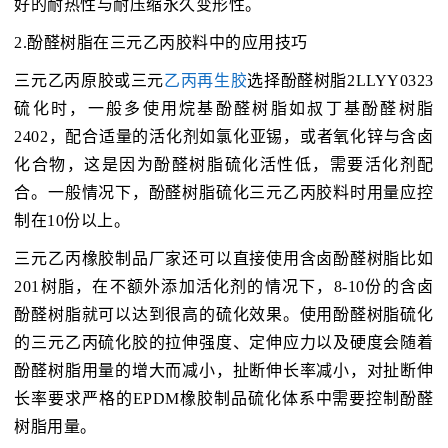
好的耐热性与耐压缩永久变形性。
2.酚醛树脂在三元乙丙胶料中的应用技巧
三元乙丙原胶或三元
乙丙再生胶
选择酚醛树脂2LLYY0323
硫化时，一般多使用烷基酚醛树脂如叔丁基酚醛树脂
2402，配合适量的活化剂如氯化亚锡，或者氧化锌与含卤
化合物，这是因为酚醛树脂硫化活性低，需要活化剂配
合。一般情况下，酚醛树脂硫化三元乙丙胶料时用量应控
制在10份以上。
三元乙丙橡胶制品厂家还可以直接使用含卤酚醛树脂比如
201树脂，在不额外添加活化剂的情况下，8-10份的含卤
酚醛树脂就可以达到很高的硫化效果。使用酚醛树脂硫化
的三元乙丙硫化胶的拉伸强度、定伸应力以及硬度会随着
酚醛树脂用量的增大而减小，扯断伸长率减小，对扯断伸
长率要求严格的EPDM橡胶制品硫化体系中需要控制酚醛
树脂用量。