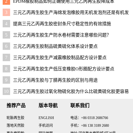
2
EPDM橡胶制品如何正确使用三元乙丙再生胶降成本
3
三元乙丙再生胶生产海绵发泡橡胶用无机发泡剂还是有机发
泡剂好？
4
提高三元乙丙再生胶密封条尺寸稳定性的有效措施
5
三元乙丙再生胶生产防水卷材需要注意哪些问题？
6
三元乙丙再生胶制品硫黄硫化体系设计要点
7
三元乙丙再生胶生产减震橡胶制品配方设计要点
8
三元乙丙再生胶生产低压变橡胶O形圈配方设计要点
9
三元乙丙再生胶与丁腈再生胶的区别与用途
10
三元乙丙再生胶过氧化物硫化胶为什么比硫黄硫化胶更容易
脏模
推荐产品
版本导航
联系我们
轮胎再生胶
ENGLISH
电话：+86 0318 2686766
落地天然胶
手机访问
手机：+86 138 3189 2680