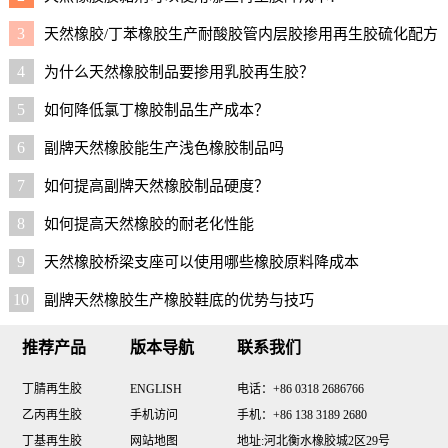
3
天然橡胶/丁苯橡胶生产耐酸胶管内层胶掺用再生胶硫化配方
4
为什么天然橡胶制品要掺用乳胶再生胶？
5
如何降低氯丁橡胶制品生产成本？
6
副牌天然橡胶能生产浅色橡胶制品吗
7
如何提高副牌天然橡胶制品硬度？
8
如何提高天然橡胶的耐老化性能
9
天然橡胶桥梁支座可以使用哪些橡胶原料降成本
10
副牌天然橡胶生产橡胶鞋底的优势与技巧
推荐产品
版本导航
联系我们
丁腈再生胶
ENGLISH
电话：+86 0318 2686766
乙丙再生胶
手机访问
手机：+86 138 3189 2680
丁基再生胶
网站地图
地址:河北衡水橡胶城2区29号