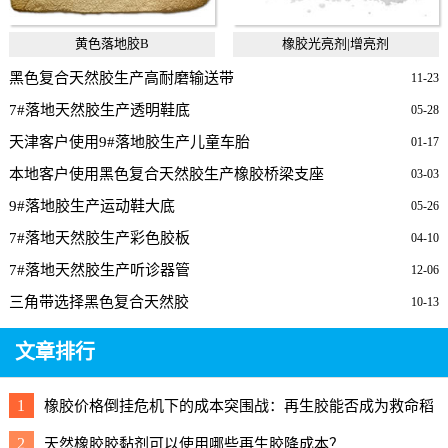
黄色落地胶B
橡胶光亮剂|增亮剂
黑色复合天然胶生产高耐磨输送带
11-23
7#落地天然胶生产透明鞋底
05-28
天津客户使用9#落地胶生产儿童车胎
01-17
本地客户使用黑色复合天然胶生产橡胶桥梁支座
03-03
9#落地胶生产运动鞋大底
05-26
7#落地天然胶生产彩色胶板
04-10
7#落地天然胶生产听诊器管
12-06
三角带选择黑色复合天然胶
10-13
文章排行
1
橡胶价格倒挂危机下的成本突围战：再生胶能否成为救命稻
草？
2
天然橡胶胶黏剂可以使用哪些再生胶降成本？