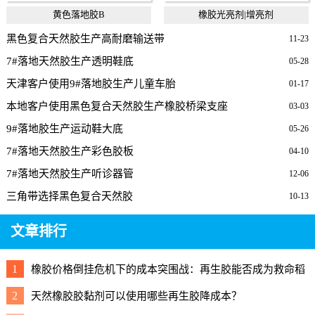
黄色落地胶B
橡胶光亮剂|增亮剂
黑色复合天然胶生产高耐磨输送带
11-23
7#落地天然胶生产透明鞋底
05-28
天津客户使用9#落地胶生产儿童车胎
01-17
本地客户使用黑色复合天然胶生产橡胶桥梁支座
03-03
9#落地胶生产运动鞋大底
05-26
7#落地天然胶生产彩色胶板
04-10
7#落地天然胶生产听诊器管
12-06
三角带选择黑色复合天然胶
10-13
文章排行
1
橡胶价格倒挂危机下的成本突围战：再生胶能否成为救命稻
草？
2
天然橡胶胶黏剂可以使用哪些再生胶降成本？