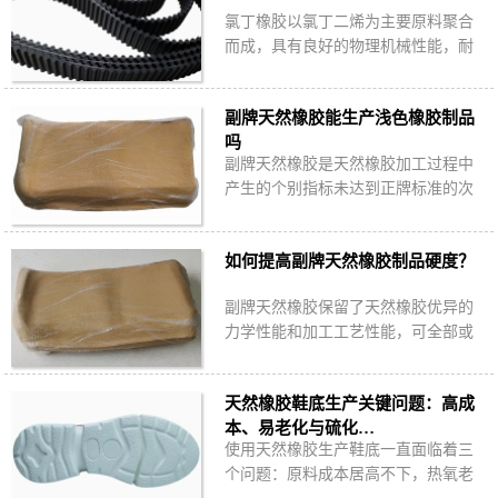
氯丁橡胶以氯丁二烯为主要原料聚合
而成，具有良好的物理机械性能，耐
油、耐热、耐燃、耐臭氧、耐日光、
耐酸碱。然而氯丁橡胶价格居高不
副牌天然橡胶能生产浅色橡胶制品
下，如何降低氯…
吗
副牌天然橡胶是天然橡胶加工过程中
产生的个别指标未达到正牌标准的次
级产品，以天然橡胶为主要原料生产
的浅色橡胶制品是否可以使用副牌天
如何提高副牌天然橡胶制品硬度？
然橡胶？
副牌天然橡胶保留了天然橡胶优异的
力学性能和加工工艺性能，可全部或
部分替代标准天然橡胶生产橡胶制
品，降低成本。如何提高副牌天然橡
天然橡胶鞋底生产关键问题：高成
胶制品硬度？
本、易老化与硫化…
使用天然橡胶生产鞋底一直面临着三
个问题：原料成本居高不下，热氧老