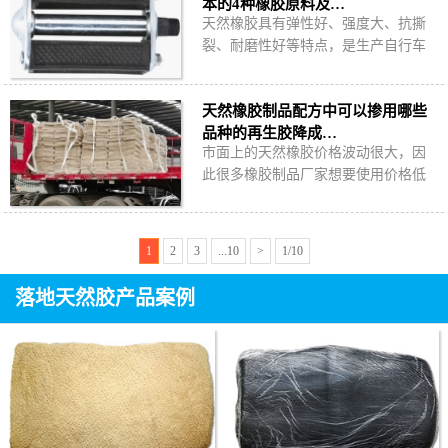
本的4种橡胶原料及…
天然橡胶具有弹性好、强度大、抗撕
裂、耐磨性好等特点，是生产自行车
脚踏套胶的理想原料。哪些低价橡胶
原料可与天然橡胶并用生产自行车脚
天然橡胶制品配方中可以掺用哪些
踏套胶？
品种的再生胶降成…
市面上的天然橡胶价格波动很大，因
此很多橡胶制品厂家想要使用价格低
且价格稳定的再生胶替代部分天然橡
胶，成本更容易控制。
1
2
3
...10
>
1/10
落地天然胶产品案例