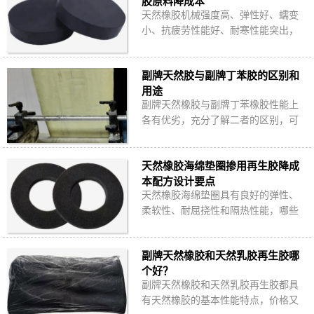
胶原料降成本
天然橡胶机械强度高、弹性好、蠕变
小、抗疲劳性能好、耐寒性能突出，
是生产桥梁橡胶支座的理想原料，但
天然胶价格高且波动大，哪些橡胶原
副牌天然胶与副牌丁苯胶的区别和
料可以替代部…
用途
副牌天然橡胶与副牌丁苯橡胶性能上
各有优劣，充分了解二者的区别，可
以选出更合适的副牌胶，在保证橡胶
制品使用性能的前提下降低更多原料
天然橡胶海绵垫圈掺用再生胶降成
成本。
本配方设计要点
天然橡胶海绵垫圈具有良好的弹性、
柔软性、耐屈挠性和隔热性能，哪些
品种的再生胶可以替代天然橡胶生产
海绵垫圈？再生胶加多少合适？如何
副牌天然橡胶和天然乳胶再生胶哪
设计含再生胶…
个好？
副牌天然橡胶和天然乳胶再生胶都具
有天然橡胶的基本性能特点，价格又