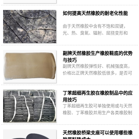
化与臭氧龟裂问题突出，硫化过程中
因多硫交联键断裂重组引发的硫化返
如何提高天然橡胶的耐老化性能
原现象，尤其…
由于天然橡胶中含有不饱和双键，
光、热、臭氧、辐射、屈挠变形和
铜、锰等金属都能促进橡胶的老化，
不耐老化成了天然橡胶的致命弱点，
副牌天然橡胶生产橡胶鞋底的优势
如何提高天然橡胶…
与技巧
副牌天然橡胶弹性好、机械强度高，
价格比正牌天然橡胶低很多，是否可
以替代天然胶生产橡胶鞋底？使用过
程中需要注意哪些问题？
丁苯超细再生胶在橡胶制品中的应
用技巧
丁苯超细再生胶可单独使用或与天然
橡胶、丁苯橡胶并用生产各类橡胶制
品，降低20%左右生产成本。丁苯再生
胶加多少合适？如何设计含丁苯超细
天然橡胶桥梁支座可以使用哪些橡
再生胶的配方…