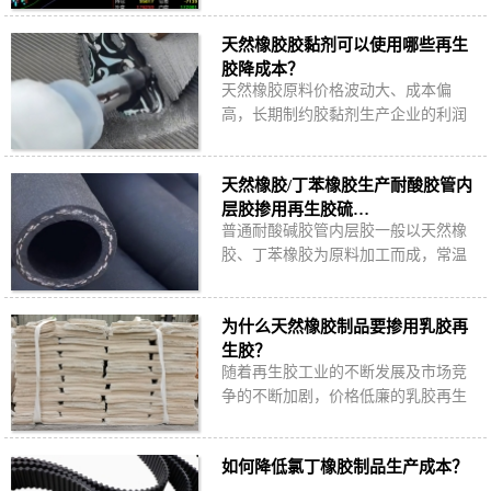
胶价格倒挂危机下替代部分天然橡
天然橡胶胶黏剂可以使用哪些再生
胶、合成橡胶，…
胶降成本？
天然橡胶原料价格波动大、成本偏
高，长期制约胶黏剂生产企业的利润
空间。再生胶是否可以替代天然橡胶
生产胶黏剂？天然橡胶胶黏剂使用哪
天然橡胶/丁苯橡胶生产耐酸胶管内
些再生胶降成本…
层胶掺用再生胶硫…
普通耐酸碱胶管内层胶一般以天然橡
胶、丁苯橡胶为原料加工而成，常温
下可输送稀酸溶液，加多少再生胶合
适？耐酸胶管内层胶掺用再生胶又该
为什么天然橡胶制品要掺用乳胶再
注意哪些问题…
生胶？
随着再生胶工业的不断发展及市场竞
争的不断加剧，价格低廉的乳胶再生
胶成为很多企业的理想选择，目前大
部分天然橡胶制品生产企业会在配方
如何降低氯丁橡胶制品生产成本？
中掺用乳胶再…