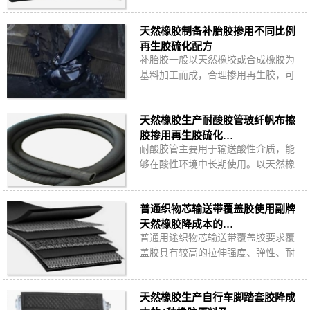
比天然橡胶低很多，是替代天然橡胶
的主要原料，哪种材料更适合替代天
天然橡胶制备补胎胶掺用不同比例
然橡胶生产制…
再生胶硫化配方
补胎胶一般以天然橡胶或合成橡胶为
基料加工而成，合理掺用再生胶，可
以在保证补胎胶使用性能的前提下有
效降低原料成本。
天然橡胶生产耐酸胶管玻纤帆布擦
胶掺用再生胶硫化…
耐酸胶管主要用于输送酸性介质，能
够在酸性环境中长期使用。以天然橡
胶为主原料制备耐酸胶管玻纤帆布擦
胶时，适量掺用再生胶可有效降低原
普通织物芯输送带覆盖胶使用副牌
料成本。
天然橡胶降成本的…
普通用途织物芯输送带覆盖胶要求覆
盖胶具有较高的拉伸强度、弹性、耐
磨性、耐撕裂性、耐热性和耐臭氧、
耐日光、耐热老化性以及耐微生物侵
天然橡胶生产自行车脚踏套胶降成
蚀等性能，使…