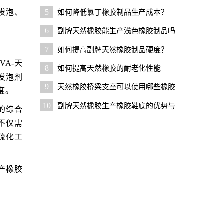
胶？
发泡、
5
如何降低氯丁橡胶制品生产成本？
6
副牌天然橡胶能生产浅色橡胶制品吗
7
如何提高副牌天然橡胶制品硬度？
A-天
8
如何提高天然橡胶的耐老化性能
发泡剂
9
天然橡胶桥梁支座可以使用哪些橡胶
度。
原料降成本
10
副牌天然橡胶生产橡胶鞋底的优势与
的综合
技巧
不仅需
硫化工
产橡胶