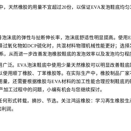
中，天然橡胶的用量不宜超过20份，以保证EVA发泡鞋底均匀
善泡沫底的弹性与扯断伸长率，泡沫底舒适性明显提高。使用EV
择过氧化物如DCP硫化时，共混材料物理机械性能更好；选择
关系，从而进一步改善发泡橡胶鞋底的发泡效率以及发泡均匀程
用广泛。EVA泡沫鞋底中使用少量天然橡胶可以明显改善鞋底
可以使用顺丁橡胶、丁苯橡胶等。在实际生产中，橡胶制品厂家
用量，还需要根据橡胶与EVA材料的加工性能合理控制鞋底的
生产加工过程中的问题，小编有机会与您继续探讨。
任何形式转载，摘抄、节选。关注鸿运橡胶：学习再生橡胶生
加利润。