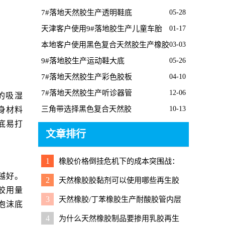
7#落地天然胶生产透明鞋底
05-28
天津客户使用9#落地胶生产儿童车胎
01-17
本地客户使用黑色复合天然胶生产橡胶
03-03
桥梁支座
9#落地胶生产运动鞋大底
05-26
7#落地天然胶生产彩色胶板
04-10
7#落地天然胶生产听诊器管
12-06
的吸湿
三角带选择黑色复合天然胶
10-13
身材料
底易打
文章排行
1
橡胶价格倒挂危机下的成本突围战：
再生胶能否成为救命稻草？
越好。
2
天然橡胶胶黏剂可以使用哪些再生胶
胶用量
降成本？
3
天然橡胶/丁苯橡胶生产耐酸胶管内层
泡沫底
胶掺用再生胶硫化配方
4
为什么天然橡胶制品要掺用乳胶再生