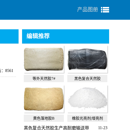
产品图册
编辑推荐
：8561
等外天然胶7#
黑色复合天然胶
黄色落地胶B
橡胶光亮剂|增亮剂
黑色复合天然胶生产高耐磨输送带
11-23