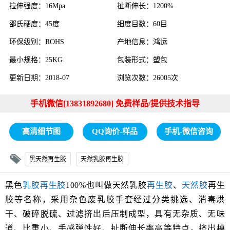
拉伸强度：16Mpa
扯断伸长：1200%
邵氏硬度：45度
细度目数：60目
环保级别：ROHS
产地信息：鸿运
最小规格：25KG
包装形式：塑包
更新日期：2018-07
浏览次数：26005次
手机微信[13831892680] 免费样品/提供技术指导
高清细节图
QQ询价-样品
手机-微信咨询
黑天然再生胶
天然乳胶再生胶
黑色
乳胶再生胶
100%也叫做天然乳胶
再生胶
、
天然胶
再生
胶等名称，采用杂色废乳胶手套经过分类挑选、消毒烘
干、破碎脱硫、过滤挤出后压制成型，具有无杂质、无味
道、比重小、手感弹性好、扯断伸长率高等特点，挤出模