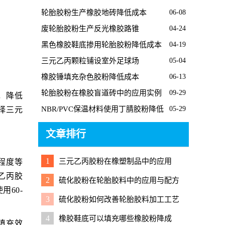
轮胎胶粉生产橡胶地砖降低成本
06-08
废轮胎胶粉生产反光橡胶路锥
04-24
黑色橡胶鞋底掺用轮胎胶粉降低成本
04-19
三元乙丙颗粒铺设室外足球场
05-04
橡胶锤填充杂色胶粉降低成本
06-13
轮胎胶粉在橡胶盲道砖中的应用实例
09-29
，降低
NBR/PVC保温材料使用丁腈胶粉降低
05-29
择三元
成本
文章排行
1
三元乙丙胶粉在橡塑制品中的应用
程度等
乙丙胶
2
硫化胶粉在轮胎胶料中的应用与配方
60-
调整要点
3
硫化胶粉如何改善轮胎胶料加工工艺
4
橡胶鞋底可以填充哪些橡胶粉降成
填充效