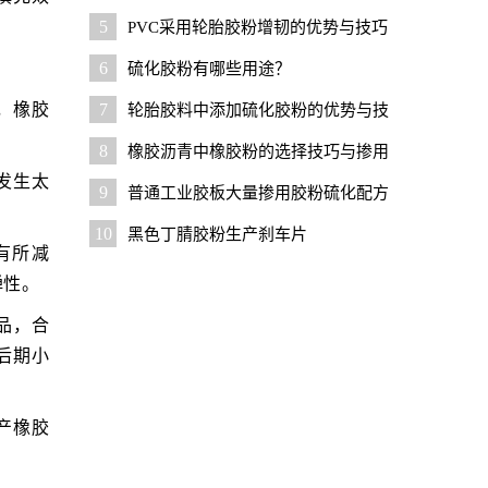
本？
5
PVC采用轮胎胶粉增韧的优势与技巧
6
硫化胶粉有哪些用途？
，橡胶
7
轮胎胶料中添加硫化胶粉的优势与技
巧
8
橡胶沥青中橡胶粉的选择技巧与掺用
发生太
比例
9
普通工业胶板大量掺用胶粉硫化配方
及设计要点
10
黑色丁腈胶粉生产刹车片
有所减
弹性。
品，合
后期小
产橡胶