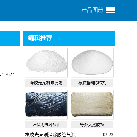
产品图册
编辑推荐
：9327
橡胶光亮剂|增亮剂
橡胶塑料除味剂
环保无味塔尔油
等外天然胶7#
橡胶光亮剂消除胶管气泡
02-23