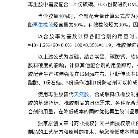
再生胶中需要配合1.75份硫磺、0.35份促进剂DM
当含胶量40%时，全部配合量计算公式应为(40+6
胎
再生橡胶
烃含量为50%，有效橡胶烃为30%，因此配方
以含胶率为基数计算各配合剂的用量时，硫磺用量=
=40×1.2%+60×0.6%+100×0.35%=1.19；橡胶促进
以上述公式为基础，结合炭黑、碳酸钙、软
胶料硬度的影响，计算其他配合剂的用量即可，在
胶配合生产拉伸强度在12Mpa左右、扯断伸长率
脂酸、1份石蜡、5份操作油和1份防老剂可以将成本
使用再生胶替代
天然胶
、合成胶降低橡胶制
胶的基础指标、橡胶制品的具体需求、各种配合
合剂的用量，在降低成本的同时优化再生胶制品
独家原创文章【商业授权】无书面授权禁止
制品的工艺配方和原料的技术，帮您降低成本增