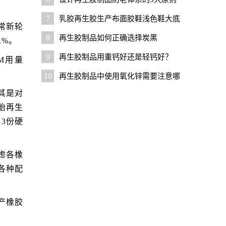
7
乳胶再生胶生产布面胶鞋浅色鞋大底
通常新轮
配方设计要点
8
再生胶制品如何正确选择炭黑
1%。
9
再生胶制品用重钙好还是轻钙好？
DM用量
10
再生胶制品中使用氧化锌需要注意哪
些问题？
其是对
胎再生
、3份硬
虑各橡
各种配
产橡胶