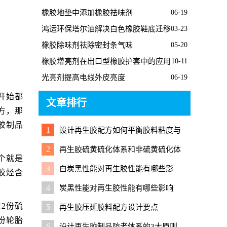
橡胶地垫中添加橡胶祛味剂
06-19
鸿运环保塔尔油解决白色橡胶鞋底迁移
03-23
问题
橡胶除味剂祛除密封条气味
05-20
橡胶增亮剂在出口型橡胶护套中的应用
10-11
光亮剂提高电线外皮亮度
06-19
开始都
文章排行
方，那
胶制品
1
设计再生胶配方如何平衡胶料粘度与
加工性能
2
再生胶硫黄硫化体系和非硫黄硫化体
个就是
系有什么区别？
3
白炭黑性能对再生胶性能有哪些影
胶烃含
响？
4
炭黑性能对再生胶性能有哪些影响
2份硫
5
再生胶压延胶料配方设计要点
0份轮胎
6
设计再生胶制品防老体系的3大原则