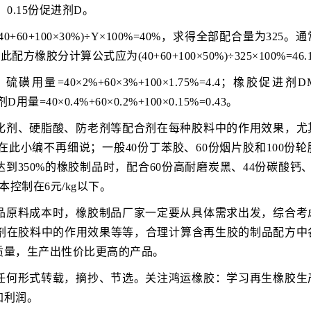
、0.15份促进剂D。
0+100×30%)÷Y×100%=40%，求得全部配合量为325。
橡胶分计算公式应为(40+60+100×50%)÷325×100%=46.
40×2%+60×3%+100×1.75%=4.4；橡胶促进剂
剂D用量=40×0.4%+60×0.2%+100×0.15%=0.43。
化剂、硬脂酸、防老剂等配合剂在每种胶料中的作用效果，尤
此小编不再细说；一般40份丁苯胶、60份烟片胶和100份轮
达到350%的橡胶制品时，配合60份高耐磨炭黑、44份碳酸钙
控制在6元/kg以下。
品原料成本时，橡胶制品厂家一定要从具体需求出发，综合考
剂在胶料中的作用效果等等，合理计算含再生胶的制品配方中
质量，生产出性价比更高的产品。
任何形式转载，摘抄、节选。关注鸿运橡胶：学习再生橡胶生
加利润。