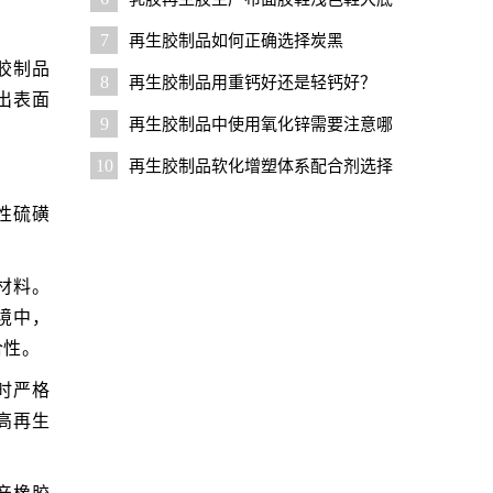
配方设计要点
7
再生胶制品如何正确选择炭黑
胶制品
8
再生胶制品用重钙好还是轻钙好？
出表面
9
再生胶制品中使用氧化锌需要注意哪
些问题？
10
再生胶制品软化增塑体系配合剂选择
技巧
性硫磺
材料。
境中，
合性。
时严格
高再生