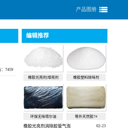
产品图册
编辑推荐
：7459
橡胶光亮剂|增亮剂
橡胶塑料除味剂
环保无味塔尔油
等外天然胶7#
橡胶光亮剂消除胶管气泡
02-23