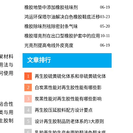
橡胶地垫中添加橡胶祛味剂
06-19
鸿运环保塔尔油解决白色橡胶鞋底迁移
03-23
问题
橡胶除味剂祛除密封条气味
05-20
橡胶增亮剂在出口型橡胶护套中的应用
10-11
光亮剂提高电线外皮亮度
06-19
架材料
文章排行
用法与
何使用
1
再生胶硫黄硫化体系和非硫黄硫化体
系有什么区别？
2
白炭黑性能对再生胶性能有哪些影
响？
3
炭黑性能对再生胶性能有哪些影响
粘合性
4
再生胶压延胶料配方设计要点
类与用
生胶制
5
设计再生胶制品防老体系的3大原则
6
乳胶再生胶生产布面胶鞋浅色鞋大底