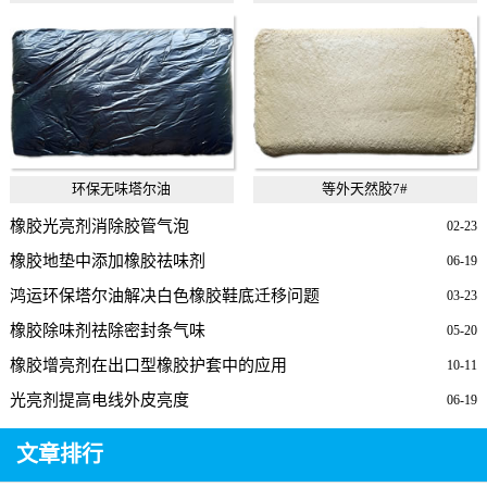
环保无味塔尔油
等外天然胶7#
橡胶光亮剂消除胶管气泡
02-23
橡胶地垫中添加橡胶祛味剂
06-19
鸿运环保塔尔油解决白色橡胶鞋底迁移问题
03-23
橡胶除味剂祛除密封条气味
05-20
橡胶增亮剂在出口型橡胶护套中的应用
10-11
光亮剂提高电线外皮亮度
06-19
文章排行