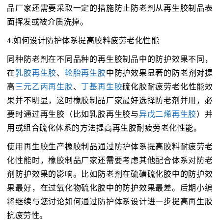
品厂家还需要采取一定的措施防止防老剂从再生胶制品表
面挥发或被介质洗掉。
4.如何设计防护体系提高胶料疲劳老化性能
同种防老剂在不同品种的再生胶制品中的防护效果不同，
在
乳胶再生胶
、
轮胎再生胶
中防护效果显著的防老剂对提
高
三元乙丙再生胶
、
丁基再生胶
硫化胶耐疲劳老化性能效
果并不明显，这时橡胶制品厂家最好选择防老剂并用，必
要时通过再生胶（比如乳胶再生胶与
异戊二烯再生胶
）并
用或组合硫化体系的方法提高再生胶耐疲劳老化性能。
使用再生胶生产橡胶制品通过防护体系提高胶料耐疲劳老
化性能时，橡胶制品厂家还需要考虑其他配合体系对防老
剂防护效果的影响。比如防老剂在硫磺硫化胶中的防护效
果最好，在过氧化物硫化胶中的防护效果最差。后期小编
将继续与您讨论如何通过防护体系设计进一步提高再生胶
抗疲劳性。