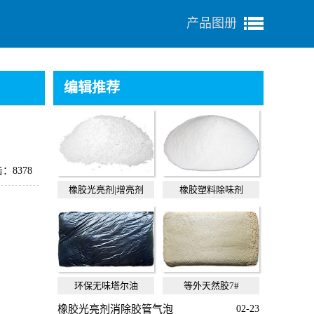
产品图册
编辑推荐
：8378
橡胶光亮剂|增亮剂
橡胶塑料除味剂
环保无味塔尔油
等外天然胶7#
橡胶光亮剂消除胶管气泡
02-23