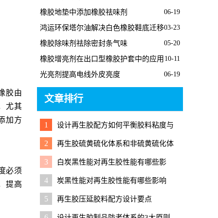
橡胶地垫中添加橡胶祛味剂
06-19
鸿运环保塔尔油解决白色橡胶鞋底迁移
03-23
问题
橡胶除味剂祛除密封条气味
05-20
橡胶增亮剂在出口型橡胶护套中的应用
10-11
光亮剂提高电线外皮亮度
06-19
橡胶由
文章排行
，尤其
添加方
1
设计再生胶配方如何平衡胶料粘度与
加工性能
2
再生胶硫黄硫化体系和非硫黄硫化体
系有什么区别？
3
白炭黑性能对再生胶性能有哪些影
度必须
响？
4
炭黑性能对再生胶性能有哪些影响
，提高
5
再生胶压延胶料配方设计要点
6
设计再生胶制品防老体系的3大原则