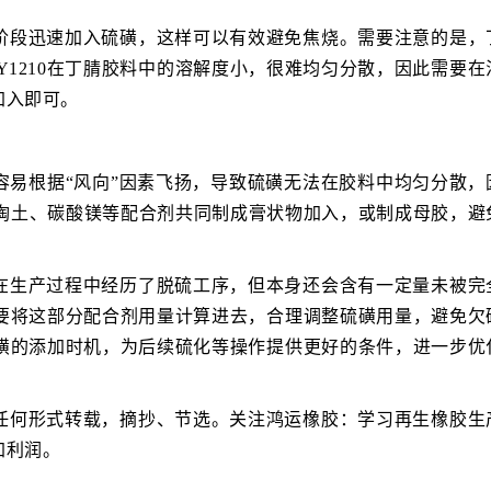
阶段迅速加入硫磺，这样可以有效避免焦烧。需要注意的是，
Y1210在丁腈胶料中的溶解度小，很难均匀分散，因此需要在
加入即可。
容易根据“风向”因素飞扬，导致硫磺无法在胶料中均匀分散，
、陶土、碳酸镁等配合剂共同制成膏状物加入，或制成母胶，避
在生产过程中经历了脱硫工序，但本身还会含有一定量未被完
要将这部分配合剂用量计算进去，合理调整硫磺用量，避免欠
磺的添加时机，为后续硫化等操作提供更好的条件，进一步优
任何形式转载，摘抄、节选。关注鸿运橡胶：学习再生橡胶生
加利润。