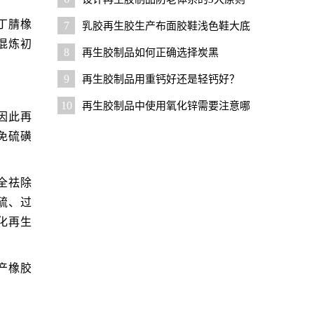
丁腈橡
7
乳胶再生胶生产布面胶鞋浅色鞋大底
混炼初
配方设计要点
8
再生胶制品如何正确选择炭黑
9
再生胶制品用重钙好还是轻钙好？
10
再生胶制品中使用氧化锌需要注意哪
因此再
些问题？
免硫磺
全祛除
硫、过
化再生
产橡胶