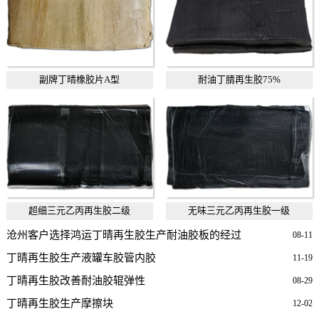
副牌丁晴橡胶片A型
耐油丁腈再生胶75%
超细三元乙丙再生胶二级
无味三元乙丙再生胶一级
沧州客户选择鸿运丁晴再生胶生产耐油胶板的经过
08-11
丁晴再生胶生产液罐车胶管内胶
11-19
丁晴再生胶改善耐油胶辊弹性
08-29
丁晴再生胶生产摩擦块
12-02