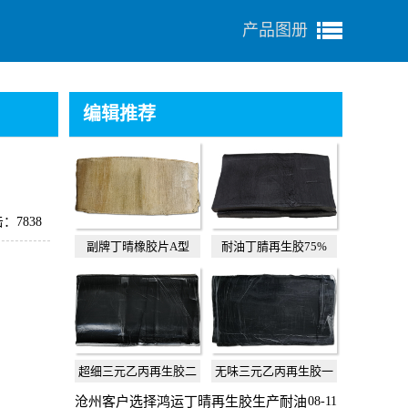
产品图册
编辑推荐
：7838
副牌丁晴橡胶片A型
耐油丁腈再生胶75%
超细三元乙丙再生胶二
无味三元乙丙再生胶一
级
级
沧州客户选择鸿运丁晴再生胶生产耐油
08-11