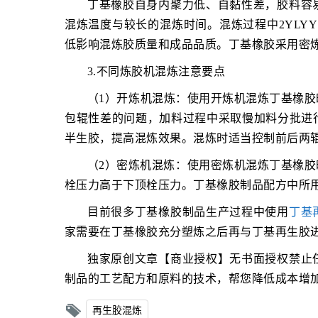
丁基橡胶自身内聚力低、自黏性差，胶料容
混炼温度与较长的混炼时间。混炼过程中2YLY
低影响混炼胶质量和成品品质。丁基橡胶采用密炼
3.不同炼胶机混炼注意要点
（1）开炼机混炼：使用开炼机混炼丁基橡
包辊性差的问题，加料过程中采取慢加料分批进
半生胶，提高混炼效果。混炼时适当控制前后两辊
（2）密炼机混炼：使用密炼机混炼丁基橡胶时
栓压力高于下顶栓压力。丁基橡胶制品配方中所
目前很多丁基橡胶制品生产过程中使用
丁基
家需要在丁基橡胶充分塑炼之后再与丁基再生胶
独家原创文章【商业授权】无书面授权禁止
制品的工艺配方和原料的技术，帮您降低成本增
再生胶混炼