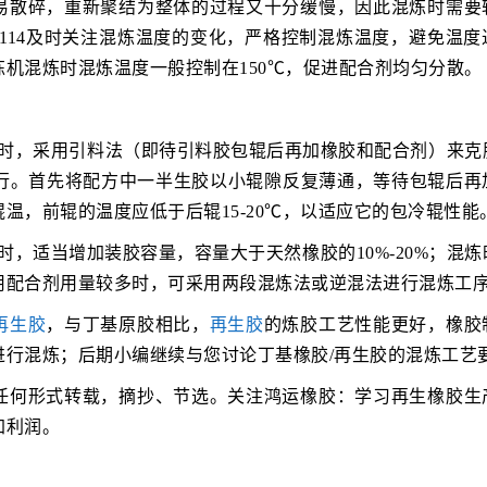
易散碎，重新聚结为整体的过程又十分缓慢，因此混炼时需要
Y114及时关注混炼温度的变化，严格控制混炼温度，避免温度
机混炼时混炼温度一般控制在150℃，促进配合剂均匀分散。
胶时，采用引料法（即待引料胶包辊后再加橡胶和配合剂）来克
行。首先将配方中一半生胶以小辊隙反复薄通，等待包辊后再
温，前辊的温度应低于后辊15-20℃，以适应它的包冷辊性能
，适当增加装胶容量，容量大于天然橡胶的10%-20%；混炼
用配合剂用量较多时，可采用两段混炼法或逆混法进行混炼工
再生胶
，与丁基原胶相比，
再生胶
的炼胶工艺性能更好，橡胶
进行混炼；后期小编继续与您讨论丁基橡胶/再生胶的混炼工艺
任何形式转载，摘抄、节选。关注鸿运橡胶：学习再生橡胶生
加利润。