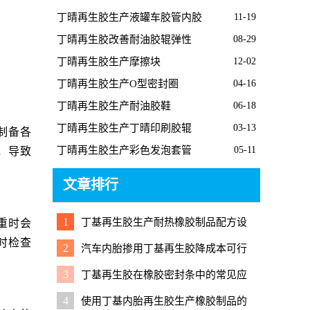
胶板的经过
丁晴再生胶生产液罐车胶管内胶
11-19
丁晴再生胶改善耐油胶辊弹性
08-29
丁晴再生胶生产摩擦块
12-02
丁晴再生胶生产O型密封圈
04-16
丁晴再生胶生产耐油胶鞋
06-18
丁晴再生胶生产丁晴印刷胶辊
03-13
制备各
丁晴再生胶生产彩色发泡套管
05-11
，导致
文章排行
1
丁基再生胶生产耐热橡胶制品配方设
重时会
计要点
时检查
2
汽车内胎掺用丁基再生胶降成本可行
性分析
3
丁基再生胶在橡胶密封条中的常见应
用与注意要点
4
使用丁基内胎再生胶生产橡胶制品的