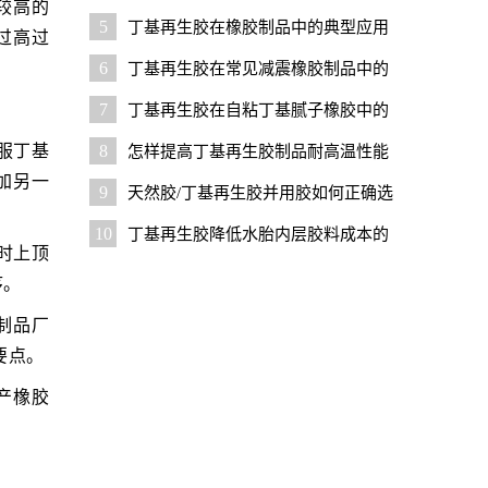
较高的
注意事项
5
丁基再生胶在橡胶制品中的典型应用
过高过
6
丁基再生胶在常见减震橡胶制品中的
应用技巧
7
丁基再生胶在自粘丁基腻子橡胶中的
应用技巧
服丁基
8
怎样提高丁基再生胶制品耐高温性能
加另一
9
天然胶/丁基再生胶并用胶如何正确选
。
择橡胶助剂
10
丁基再生胶降低水胎内层胶料成本的
时上顶
优势与技巧
序。
制品厂
要点。
产橡胶