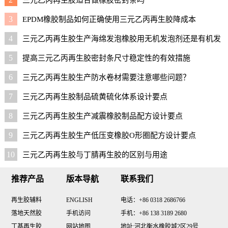
3
EPDM橡胶制品如何正确使用三元乙丙再生胶降成本
4
三元乙丙再生胶生产海绵发泡橡胶用无机发泡剂还是有机发
泡剂好？
5
提高三元乙丙再生胶密封条尺寸稳定性的有效措施
6
三元乙丙再生胶生产防水卷材需要注意哪些问题？
7
三元乙丙再生胶制品硫黄硫化体系设计要点
8
三元乙丙再生胶生产减震橡胶制品配方设计要点
9
三元乙丙再生胶生产低压变橡胶O形圈配方设计要点
10
三元乙丙再生胶与丁腈再生胶的区别与用途
推荐产品
版本导航
联系我们
再生胶辅料
ENGLISH
电话：+86 0318 2686766
落地天然胶
手机访问
手机：+86 138 3189 2680
丁基再生胶
网站地图
地址:河北衡水橡胶城2区29号