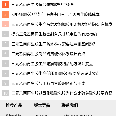
1
三元乙丙再生胶适合做橡胶密封条吗
2
EPDM橡胶制品如何正确使用三元乙丙再生胶降成本
3
三元乙丙再生胶生产海绵发泡橡胶用无机发泡剂还是有机发
泡剂好？
4
提高三元乙丙再生胶密封条尺寸稳定性的有效措施
5
三元乙丙再生胶生产防水卷材需要注意哪些问题？
6
三元乙丙再生胶制品硫黄硫化体系设计要点
7
三元乙丙再生胶生产减震橡胶制品配方设计要点
8
三元乙丙再生胶生产低压变橡胶O形圈配方设计要点
9
三元乙丙再生胶与丁腈再生胶的区别与用途
10
三元乙丙再生胶过氧化物硫化胶为什么比硫黄硫化胶更容易
脏模
推荐产品
版本导航
联系我们