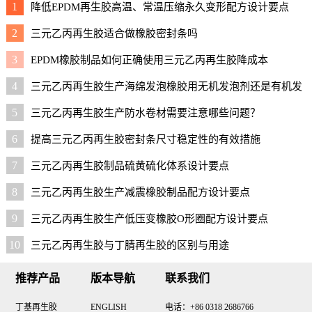
1
降低EPDM再生胶高温、常温压缩永久变形配方设计要点
2
三元乙丙再生胶适合做橡胶密封条吗
3
EPDM橡胶制品如何正确使用三元乙丙再生胶降成本
4
三元乙丙再生胶生产海绵发泡橡胶用无机发泡剂还是有机发
泡剂好？
5
三元乙丙再生胶生产防水卷材需要注意哪些问题？
6
提高三元乙丙再生胶密封条尺寸稳定性的有效措施
7
三元乙丙再生胶制品硫黄硫化体系设计要点
8
三元乙丙再生胶生产减震橡胶制品配方设计要点
9
三元乙丙再生胶生产低压变橡胶O形圈配方设计要点
10
三元乙丙再生胶与丁腈再生胶的区别与用途
推荐产品
版本导航
联系我们
丁基再生胶
ENGLISH
电话：+86 0318 2686766