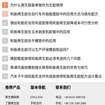
配方
2
为什么再生胶能单独作为生胶使用
3
轮胎再生胶在自行车外胎胎面胶中的应用方式与硫化配方
4
钢丝轮胎尼龙帘布层胶掺用轮胎再生胶降成本可行性分析
5
轮胎再生胶在玉米剥皮机胶辊中的应用
6
轮胎再生胶在牛棚垫中的应用
7
轮胎再生胶可以生产环保橡胶制品吗？
8
橡胶鞋底掺用轮胎再生胶必须考虑的几个问题
9
普通可曲挠橡胶接头掺用轮胎再生胶的优势与技巧
10
汽车子午线轮胎尼龙帘布层胶掺用轮胎再生胶配方设计要点
与实用配方
推荐产品
版本导航
联系我们
再生橡胶粉
ENGLISH
电话：+86 0318 2686766
丁腈再生胶
手机访问
手机：+86 138 3189 2680