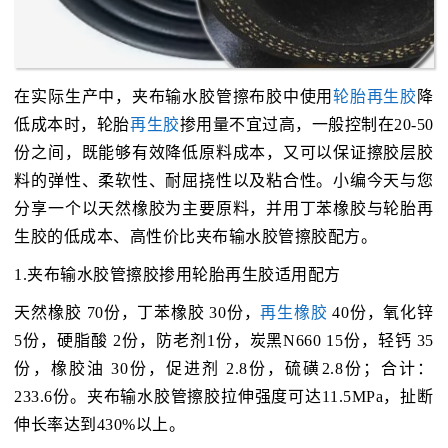
在实际生产中，夹布输水胶管擦布胶中使用
轮胎再生胶
降
低成本时，轮胎
再生胶
掺用量不宜过高，一般控制在20-50
份之间，既能够有效降低原料成本，又可以保证擦胶层胶
料的弹性、柔软性、耐屈挠性以及粘合性。小编今天与您
分享一个以天然橡胶为主要原料，并用丁苯橡胶与轮胎再
生胶的低成本、高性价比夹布输水胶管擦胶配方。
1.夹布输水胶管擦胶掺用轮胎再生胶适用配方
天然橡胶 70份，丁苯橡胶 30份，
再生橡胶
40份，氧化锌
5份，硬脂酸 2份，防老剂1份，炭黑N660 15份，轻钙 35
份，橡胶油 30份，促进剂 2.8份，硫磺2.8份；合计：
233.6份。夹布输水胶管擦胶拉伸强度可达11.5MPa，扯断
伸长率达到430%以上。