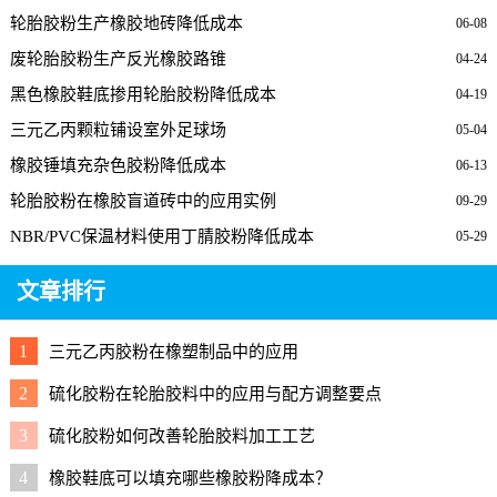
轮胎胶粉生产橡胶地砖降低成本
06-08
废轮胎胶粉生产反光橡胶路锥
04-24
黑色橡胶鞋底掺用轮胎胶粉降低成本
04-19
三元乙丙颗粒铺设室外足球场
05-04
橡胶锤填充杂色胶粉降低成本
06-13
轮胎胶粉在橡胶盲道砖中的应用实例
09-29
NBR/PVC保温材料使用丁腈胶粉降低成本
05-29
文章排行
1
三元乙丙胶粉在橡塑制品中的应用
2
硫化胶粉在轮胎胶料中的应用与配方调整要点
3
硫化胶粉如何改善轮胎胶料加工工艺
4
橡胶鞋底可以填充哪些橡胶粉降成本？