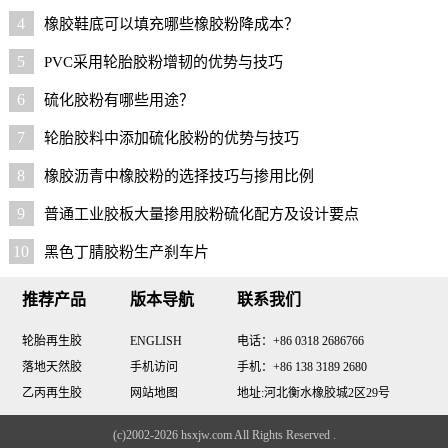
4
橡胶鞋底可以填充哪些橡胶粉降成本？
5
PVC采用轮胎胶粉增韧的优势与技巧
6
硫化胶粉有哪些用途？
7
轮胎胶料中添加硫化胶粉的优势与技巧
8
橡胶沥青中橡胶粉的选择技巧与掺用比例
9
普通工业胶板大量掺用胶粉硫化配方及设计要点
10
黑色丁腈胶粉生产刹车片
推荐产品
版本导航
联系我们
轮胎再生胶
ENGLISH
电话：+86 0318 2686766
落地天然胶
手机访问
手机：+86 138 3189 2680
乙丙再生胶
网站地图
地址:河北衡水橡胶城2区29号
(c)2002-2026 hsxjw.com All Rights Reserved .