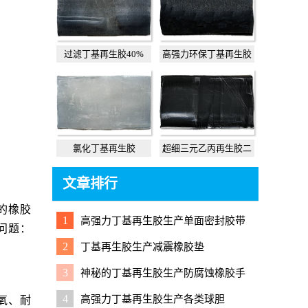
过滤丁基再生胶40%
高强力环保丁基再生胶
55%
氯化丁基再生胶
超细三元乙丙再生胶二
级
文章排行
的橡胶
1
高强力丁基再生胶生产单面密封胶带
问题：
2
丁基再生胶生产减震橡胶垫
3
神秘的丁基再生胶生产防腐蚀橡胶手
套客户
4
高强力丁基再生胶生产各类球胆
氧、耐