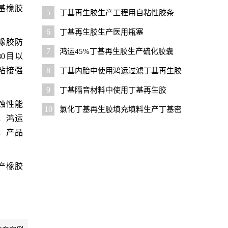
基橡胶
5
丁基再生胶生产工程用自粘性胶条
6
丁基再生胶生产医用瓶塞
橡胶防
7
鸿运45%丁基再生胶生产硫化胶囊
0目以
粘接强
8
丁基内胎中使用鸿运过滤丁基再生胶
9
丁基隔音材料中使用丁基再生胶
蚀性能
10
氯化丁基再生胶填充填料生产丁基密
，鸿运
封腻子
，产品
产橡胶