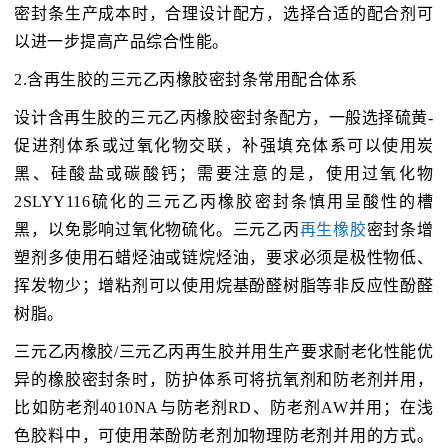
密封条生产成本时，合理设计配方，选择合适的配合剂可
以进一步提高产品综合性能。
2.含再生胶的三元乙丙橡胶密封条常用配合体系
设计含再生胶的三元乙丙橡胶密封条配方，一般选择硫黄-
促进剂体系或过氧化物交联，补强填充体系可以使用炭
黑、硅酸盐或碳酸钙；需要注意的是，使用过氧化物
2SLYY116硫化的三元乙丙橡胶密封条慎用呈酸性的槽
黑，以免影响过氧化物硫化。三元乙丙
再生橡胶
密封条增
塑剂多使用石蜡烃油或链烷烃油，要求必须是极性物低、
挥发物少；增粘剂可以使用烷基酚醛树脂等非反应性酚醛
树脂。
三元乙丙橡胶/三元乙丙再生胶并用生产要求耐老化性能优
异的橡胶密封条时，防护体系可将抗氧剂和防老剂并用，
比如防老剂4010NA与防老剂RD、防老剂AW并用；在浅
色胶料中，可使用苯酚防老剂加物理防老剂并用的方式。