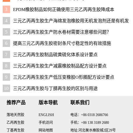
3
EPDM橡胶制品如何正确使用三元乙丙再生胶降成本
4
三元乙丙再生胶生产海绵发泡橡胶用无机发泡剂还是有机发
泡剂好？
5
三元乙丙再生胶生产防水卷材需要注意哪些问题？
6
提高三元乙丙再生胶密封条尺寸稳定性的有效措施
7
三元乙丙再生胶制品硫黄硫化体系设计要点
8
三元乙丙再生胶生产减震橡胶制品配方设计要点
9
三元乙丙再生胶生产低压变橡胶O形圈配方设计要点
10
三元乙丙再生胶与丁腈再生胶的区别与用途
推荐产品
版本导航
联系我们
落地天然胶
ENGLISH
电话：+86 0318 2686766
乙丙再生胶
手机访问
手机：+86 138 3189 2680
丁基再生胶
网站地图
地址:河北衡水橡胶城2区29号