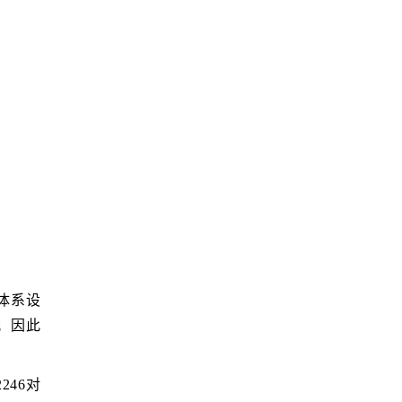
体系设
；因此
46对