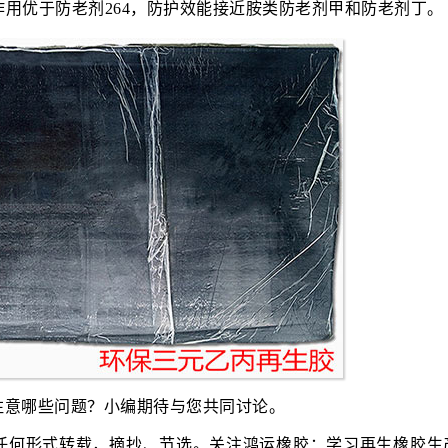
用优于防老剂264，防护效能接近胺类防老剂甲和防老剂丁。
注意哪些问题？小编期待与您共同讨论。
任何形式转载，摘抄、节选。关注鸿运橡胶：学习再生橡胶生