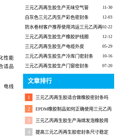
三元乙丙再生胶生产无味空气管
11-30
白灰色三元乙丙生产彩色密封条
12-03
防水卷材客户推荐使用鸿运三元乙丙再
02-22
生胶
三元乙丙再生胶生产橡胶护线圈
12-12
三元乙丙再生胶生产电缆外皮
05-29
三元乙丙再生胶生产冷库门密封条
10-16
化性能
三元乙丙再生胶生产门窗密封条
07-20
合适品
文章排行
、电线
1
三元乙丙再生胶适合做橡胶密封条吗
2
EPDM橡胶制品如何正确使用三元乙丙
再生胶降成本
3
三元乙丙再生胶生产海绵发泡橡胶用
无机发泡剂还是有机发泡剂好？
4
提高三元乙丙再生胶密封条尺寸稳定