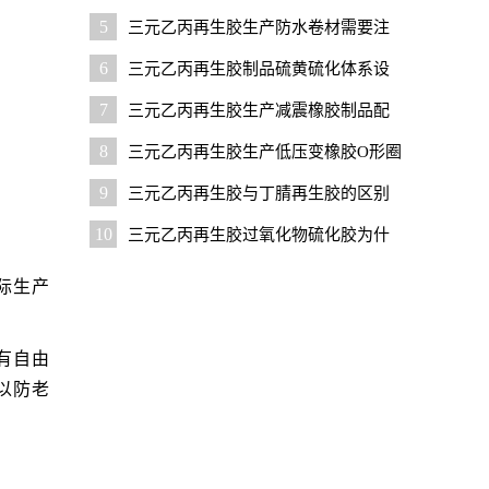
性的有效措施
5
三元乙丙再生胶生产防水卷材需要注
意哪些问题？
6
三元乙丙再生胶制品硫黄硫化体系设
计要点
7
三元乙丙再生胶生产减震橡胶制品配
方设计要点
8
三元乙丙再生胶生产低压变橡胶O形圈
配方设计要点
9
三元乙丙再生胶与丁腈再生胶的区别
与用途
10
三元乙丙再生胶过氧化物硫化胶为什
么比硫黄硫化胶更容易脏模
际生产
有自由
以防老