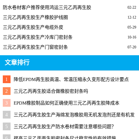
防水卷材客户推荐使用鸿运三元乙丙再生胶
02-22
三元乙丙再生胶生产橡胶护线圈
12-12
三元乙丙再生胶生产电缆外皮
05-29
三元乙丙再生胶生产冷库门密封条
10-16
三元乙丙再生胶生产门窗密封条
07-20
文章排行
1
降低EPDM再生胶高温、常温压缩永久变形配方设计要点
2
三元乙丙再生胶适合做橡胶密封条吗
3
EPDM橡胶制品如何正确使用三元乙丙再生胶降成本
4
三元乙丙再生胶生产海绵发泡橡胶用无机发泡剂还是有机发
泡剂好？
5
三元乙丙再生胶生产防水卷材需要注意哪些问题？
6
提高三元乙丙再生胶密封条尺寸稳定性的有效措施