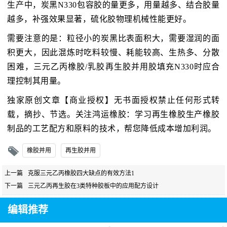
生产中，炭黑N330包容胶的量更多，用量越多、结合胶量
越多，补强效果显著，硫化胶物理机械性能更好。
需要注意的是：粒径小的炭黑比表面积大，需要湿润的面
积更大，因此混炼时吃料较慢、耗能较高、生热多、分散
困难，三元乙丙橡胶/乳胶再生胶并用胶填充N330时应合
理控制其用量。
独家原创文章【商业授权】无书面授权禁止任何形式转
载，摘抄、节选。关注鸿运橡胶：学习再生橡胶生产橡胶
制品的工艺配方和原料的技术，帮您降低成本增加利润。
橡胶并用
再生胶并用
上一篇
克服三元乙丙橡胶四大缺点的有效方法1
下一篇
三元乙丙再生胶在3类特种胶板中的应用配方设计
编辑推荐