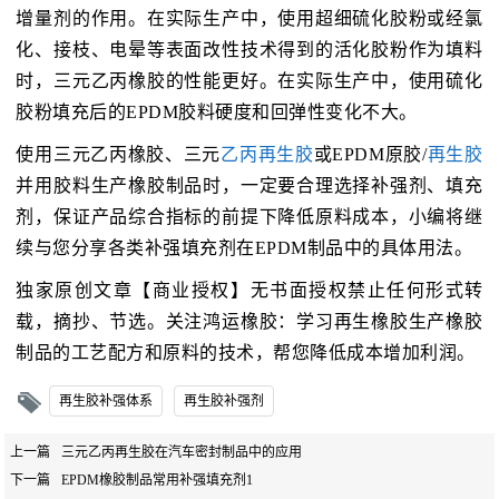
增量剂的作用。在实际生产中，使用超细硫化胶粉或经氯
化、接枝、电晕等表面改性技术得到的活化胶粉作为填料
时，三元乙丙橡胶的性能更好。在实际生产中，使用硫化
胶粉填充后的EPDM胶料硬度和回弹性变化不大。
使用三元乙丙橡胶、三元
乙丙再生胶
或EPDM原胶/
再生胶
并用胶料生产橡胶制品时，一定要合理选择补强剂、填充
剂，保证产品综合指标的前提下降低原料成本，小编将继
续与您分享各类补强填充剂在EPDM制品中的具体用法。
独家原创文章【商业授权】无书面授权禁止任何形式转
载，摘抄、节选。关注鸿运橡胶：学习再生橡胶生产橡胶
制品的工艺配方和原料的技术，帮您降低成本增加利润。
再生胶补强体系
再生胶补强剂
上一篇
三元乙丙再生胶在汽车密封制品中的应用
下一篇
EPDM橡胶制品常用补强填充剂1