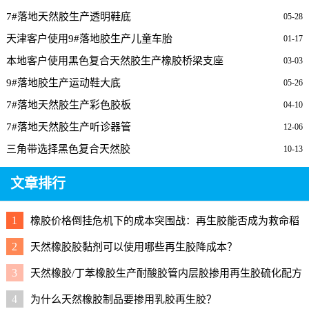
7#落地天然胶生产透明鞋底
05-28
天津客户使用9#落地胶生产儿童车胎
01-17
本地客户使用黑色复合天然胶生产橡胶桥梁支座
03-03
9#落地胶生产运动鞋大底
05-26
7#落地天然胶生产彩色胶板
04-10
7#落地天然胶生产听诊器管
12-06
三角带选择黑色复合天然胶
10-13
文章排行
1
橡胶价格倒挂危机下的成本突围战：再生胶能否成为救命稻
草？
2
天然橡胶胶黏剂可以使用哪些再生胶降成本？
3
天然橡胶/丁苯橡胶生产耐酸胶管内层胶掺用再生胶硫化配方
4
为什么天然橡胶制品要掺用乳胶再生胶？