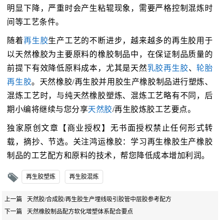
明显下降，严重时会产生粘辊现象，需要严格控制混炼时
间等工艺条件。
随着
再生胶
生产工艺的不断进步，越来越多的再生胶用于
以天然橡胶为主要原料的橡胶制品中，在保证制品质量的
前提下有效降低原料成本，尤其是天然
乳胶再生胶
、
轮胎
再生胶
。天然橡胶/再生胶并用胶生产橡胶制品进行塑炼、
混炼工艺时，与纯天然橡胶塑炼、混炼工艺略有不同，后
期小编将继续与您分享
天然胶
/再生胶炼胶工艺要点。
独家原创文章【商业授权】无书面授权禁止任何形式转
载，摘抄、节选。关注鸿运橡胶：学习再生橡胶生产橡胶
制品的工艺配方和原料的技术，帮您降低成本增加利润。
再生胶塑炼
再生胶混炼
上一篇
天然胶/合成胶/再生胶生产埋线吸引胶管中层胶参考配方
下一篇
天然橡胶制品配方软化增塑体系配合要点