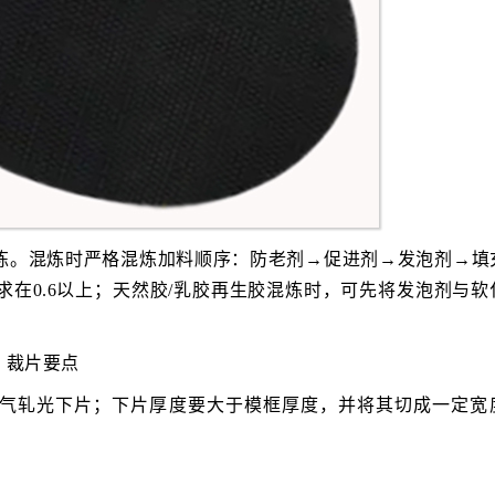
炼。混炼时严格混炼加料顺序：防老剂→促进剂→发泡剂→填
在0.6以上；天然胶/乳胶再生胶混炼时，可先将发泡剂与软
、裁片要点
气轧光下片；下片厚度要大于模框厚度，并将其切成一定宽