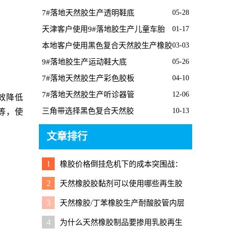
7#落地天然胶生产透明鞋底
05-28
天津客户使用9#落地胶生产儿童车胎
01-17
本地客户使用黑色复合天然胶生产橡胶
03-03
桥梁支座
9#落地胶生产运动鞋大底
05-26
7#落地天然胶生产彩色胶板
04-10
7#落地天然胶生产听诊器管
12-06
效降低
三角带选择黑色复合天然胶
10-13
等，使
文章排行
1
橡胶价格倒挂危机下的成本突围战：
再生胶能否成为救命稻草？
2
天然橡胶胶黏剂可以使用哪些再生胶
降成本？
3
天然橡胶/丁苯橡胶生产耐酸胶管内层
胶掺用再生胶硫化配方
4
为什么天然橡胶制品要掺用乳胶再生