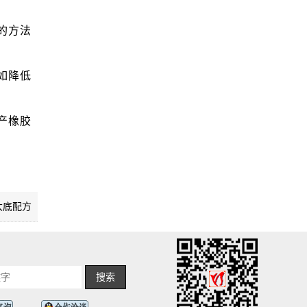
的方法
如降低
。
产橡胶
大底配方
搜索