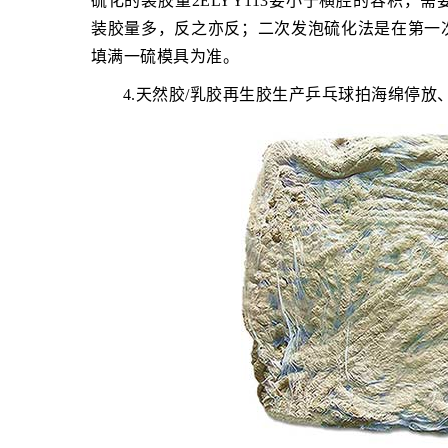
硫化的装胶量2ELYY113要小于横腔的容积
装胶量多，反之亦反；二次发泡硫化法是在第一
填满一硫模具为准。
4.天然胶/乳胶再生胶生产乒乓球拍海绵停放