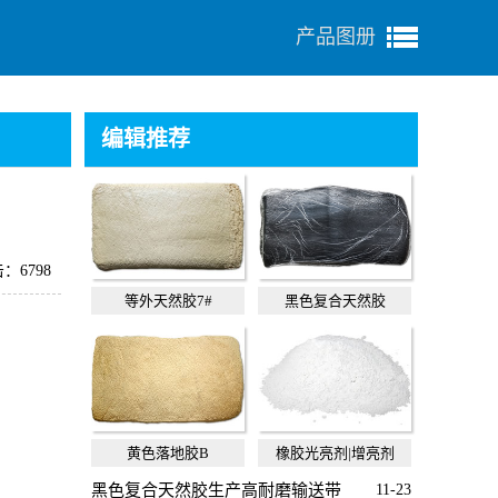
产品图册
编辑推荐
：6798
等外天然胶7#
黑色复合天然胶
黄色落地胶B
橡胶光亮剂|增亮剂
黑色复合天然胶生产高耐磨输送带
11-23