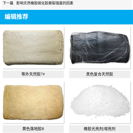
下一篇
影响天然橡胶硫化胶撕裂强度的因素
编辑推荐
等外天然胶7#
黑色复合天然胶
黄色落地胶B
橡胶光亮剂|增亮剂