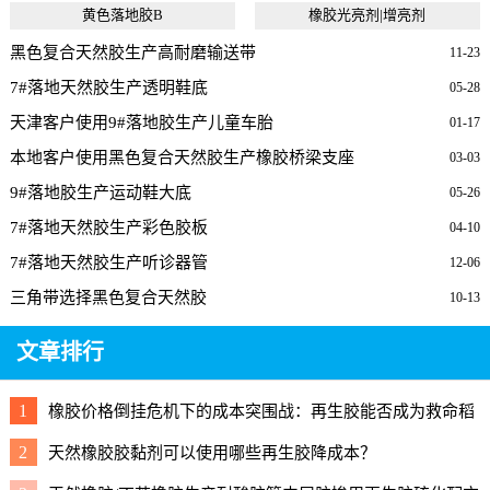
黄色落地胶B
橡胶光亮剂|增亮剂
黑色复合天然胶生产高耐磨输送带
11-23
7#落地天然胶生产透明鞋底
05-28
天津客户使用9#落地胶生产儿童车胎
01-17
本地客户使用黑色复合天然胶生产橡胶桥梁支座
03-03
9#落地胶生产运动鞋大底
05-26
7#落地天然胶生产彩色胶板
04-10
7#落地天然胶生产听诊器管
12-06
三角带选择黑色复合天然胶
10-13
文章排行
1
橡胶价格倒挂危机下的成本突围战：再生胶能否成为救命稻
草？
2
天然橡胶胶黏剂可以使用哪些再生胶降成本？