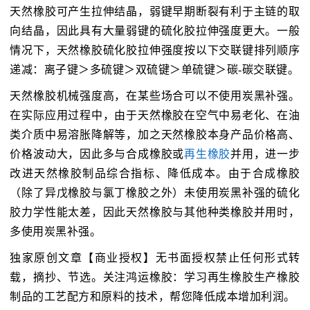
天然橡胶可产生拉伸结晶，弱键早期断裂有利于主链的取
向结晶，因此具有大量弱键的硫化胶拉伸强度更大。一般
情况下，天然橡胶硫化胶拉伸强度按以下交联键排列顺序
递减：离子键＞多硫键＞双硫键＞单硫键＞碳-碳交联键。
天然橡胶机械强度高，在某些场合可以不使用炭黑补强。
在实际应用过程中，由于天然橡胶在空气中易老化、在油
类介质中易溶胀降解等，加之天然橡胶本身产品价格高、
价格波动大，因此多与合成橡胶或
再生橡胶
并用，进一步
改进天然橡胶制品综合指标、降低成本。由于合成橡胶
（除了异戊橡胶与氯丁橡胶之外）未使用炭黑补强的硫化
胶力学性能太差，因此天然橡胶与其他种类橡胶并用时，
多使用炭黑补强。
独家原创文章【商业授权】无书面授权禁止任何形式转
载，摘抄、节选。关注鸿运橡胶：学习再生橡胶生产橡胶
制品的工艺配方和原料的技术，帮您降低成本增加利润。