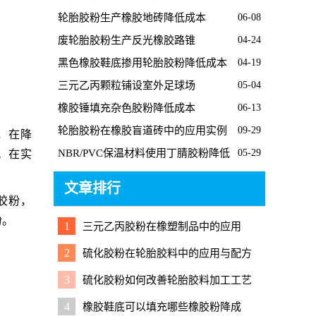
轮胎胶粉生产橡胶地砖降低成本
06-08
废轮胎胶粉生产反光橡胶路锥
04-24
黑色橡胶鞋底掺用轮胎胶粉降低成本
04-19
三元乙丙颗粒铺设室外足球场
05-04
橡胶锤填充杂色胶粉降低成本
06-13
轮胎胶粉在橡胶盲道砖中的应用实例
09-29
，在降
NBR/PVC保温材料使用丁腈胶粉降低
05-29
。在实
成本
文章排行
胶粉，
粉。
1
三元乙丙胶粉在橡塑制品中的应用
2
硫化胶粉在轮胎胶料中的应用与配方
调整要点
3
硫化胶粉如何改善轮胎胶料加工工艺
4
橡胶鞋底可以填充哪些橡胶粉降成