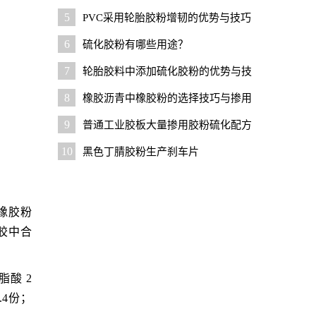
本？
5
PVC采用轮胎胶粉增韧的优势与技巧
6
硫化胶粉有哪些用途？
7
轮胎胶料中添加硫化胶粉的优势与技
巧
8
橡胶沥青中橡胶粉的选择技巧与掺用
比例
9
普通工业胶板大量掺用胶粉硫化配方
及设计要点
10
黑色丁腈胶粉生产刹车片
橡胶粉
胶中合
脂酸 2
.4份；