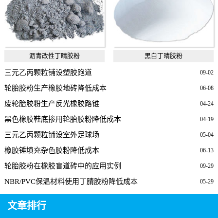
沥青改性丁晴胶粉
黑白丁晴胶粉
三元乙丙颗粒铺设塑胶跑道
09-02
轮胎胶粉生产橡胶地砖降低成本
06-08
废轮胎胶粉生产反光橡胶路锥
04-24
黑色橡胶鞋底掺用轮胎胶粉降低成本
04-19
三元乙丙颗粒铺设室外足球场
05-04
橡胶锤填充杂色胶粉降低成本
06-13
轮胎胶粉在橡胶盲道砖中的应用实例
09-29
NBR/PVC保温材料使用丁腈胶粉降低成本
05-29
文章排行